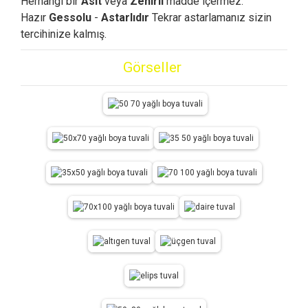
Herhangi bir
Asit
veya
Zehirli
madde içermez.
Hazır
Gessolu
-
Astarlıdır
Tekrar astarlamanız sizin
tercihinize kalmış.
Görseller