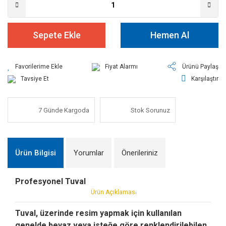
Sepete Ekle
Hemen Al
Fiyat Alarmı
Ürünü Paylaş
Tavsiye Et
Karşılaştır
7 Günde Kargoda
Stok Sorunuz
Ürün Bilgisi
Yorumlar
Önerileriniz
Profesyonel Tuval
Ürün Açıklamas
ı
Tuval, üzerinde resim yapmak için kullanılan
genelde beyaz veya isteğe göre renklendirilebilen