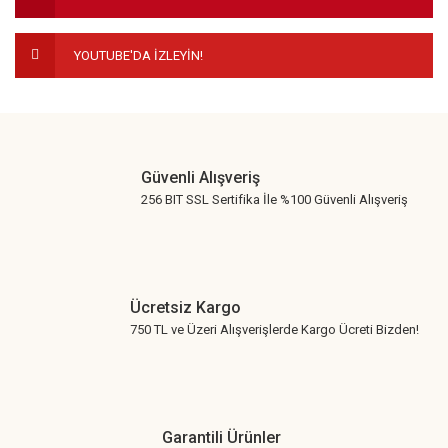
Bu ürüne benzer farklı alternatifler olmalı.
YOUTUBE'DA İZLEYİN!
Gönder
Güvenli Alışveriş
256 BIT SSL Sertifika İle %100 Güvenli Alışveriş
Ücretsiz Kargo
750 TL ve Üzeri Alışverişlerde Kargo Ücreti Bizden!
Garantili Ürünler