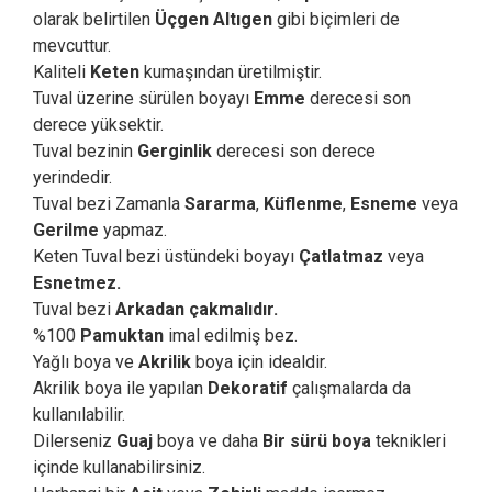
olarak belirtilen
Üçgen Altıgen
gibi biçimleri de
mevcuttur.
Kaliteli
Keten
kumaşından üretilmiştir.
Tuval üzerine sürülen boyayı
Emme
derecesi son
derece yüksektir.
Tuval bezinin
Gerginlik
derecesi son derece
yerindedir.
Tuval bezi Zamanla
Sararma
,
Küflenme
,
Esneme
veya
Gerilme
yapmaz.
Keten Tuval bezi üstündeki boyayı
Çatlatmaz
veya
Esnetmez.
Tuval bezi
Arkadan çakmalıdır.
%100
Pamuktan
imal edilmiş bez.
Yağlı boya ve
Akrilik
boya için idealdir.
Akrilik boya ile yapılan
Dekoratif
çalışmalarda da
kullanılabilir.
Dilerseniz
Guaj
boya ve daha
Bir sürü boya
teknikleri
içinde kullanabilirsiniz.