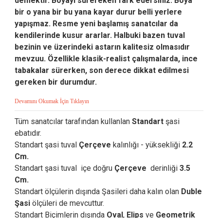
demektir. Boyayı sürereken fark edersiniz. Boya
bir o yana bir bu yana kayar durur belli yerlere
yapışmaz. Resme yeni başlamış sanatcılar da
kendilerinde kusur ararlar. Halbuki bazen tuval
bezinin ve üzerindeki astarın kalitesiz olmasıdır
mevzuu. Özellikle klasik-realist çalışmalarda, ince
tabakalar sürerken, son derece dikkat edilmesi
gereken bir durumdur.
Devamını Okumak İçin Tıklayın
Tüm sanatcılar tarafından kullanlan
Standart
şasi
ebatıdır.
Standart şasi tuval
Çerçeve
kalınlığı - yüksekliği
2.2
Cm.
Standart şasi tuval içe doğru
Çerçeve
derinliği
3.5
Cm.
Standart ölçülerin dışında Şasileri daha kalın olan
Duble
Şasi
ölçüleri de mevcuttur.
Standart Biçimlerin dışında
Oval
,
Elips
ve
Geometrik