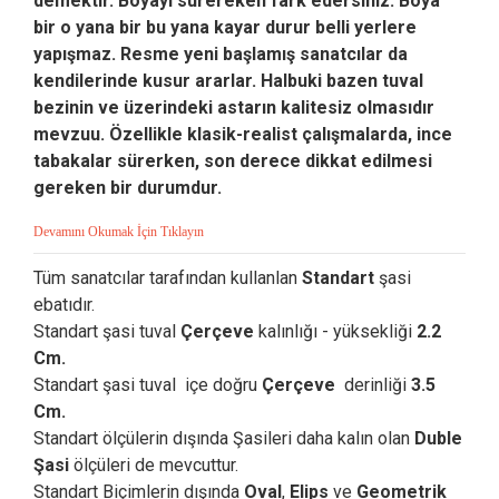
demektir. Boyayı sürereken fark edersiniz. Boya
bir o yana bir bu yana kayar durur belli yerlere
yapışmaz. Resme yeni başlamış sanatcılar da
kendilerinde kusur ararlar. Halbuki bazen tuval
bezinin ve üzerindeki astarın kalitesiz olmasıdır
mevzuu. Özellikle klasik-realist çalışmalarda, ince
tabakalar sürerken, son derece dikkat edilmesi
gereken bir durumdur.
Devamını Okumak İçin Tıklayın
Tüm sanatcılar tarafından kullanlan
Standart
şasi
ebatıdır.
Standart şasi tuval
Çerçeve
kalınlığı - yüksekliği
2.2
Cm.
Standart şasi tuval içe doğru
Çerçeve
derinliği
3.5
Cm.
Standart ölçülerin dışında Şasileri daha kalın olan
Duble
Şasi
ölçüleri de mevcuttur.
Standart Biçimlerin dışında
Oval
,
Elips
ve
Geometrik