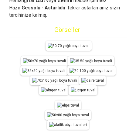
Herhangi bir
Asit
veya
Zehirli
madde içermez.
Hazır
Gessolu
-
Astarlıdır
Tekrar astarlamanız sizin
tercihinize kalmış.
Görseller