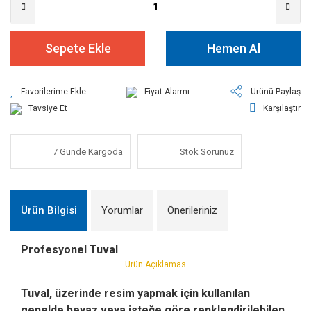
Sepete Ekle
Hemen Al
Fiyat Alarmı
Ürünü Paylaş
Tavsiye Et
Karşılaştır
7 Günde Kargoda
Stok Sorunuz
Ürün Bilgisi
Yorumlar
Önerileriniz
Profesyonel Tuval
Ürün Açıklamas
ı
Tuval, üzerinde resim yapmak için kullanılan
genelde beyaz veya isteğe göre renklendirilebilen