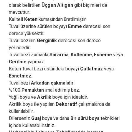
olarak belirtilen
Üçgen Altıgen
gibi biçimleri de
mevcuttur.
Kaliteli
Keten
kumaşından üretilmiştir.
Tuval üzerine sürülen boyayı
Emme
derecesi son
derece yüksektir.
Tuval bezinin
Gerginlik
derecesi son derece
yerindedir.
Tuval bezi Zamanla
Sararma
,
Küflenme
,
Esneme
veya
Gerilme
yapmaz.
Keten Tuval bezi üstündeki boyayı
Çatlatmaz
veya
Esnetmez.
Tuval bezi
Arkadan çakmalıdır.
%100
Pamuktan
imal edilmiş bez.
Yağlı boya ve
Akrilik
boya için idealdir.
Akrilik boya ile yapılan
Dekoratif
çalışmalarda da
kullanılabilir.
Dilerseniz
Guaj
boya ve daha
Bir sürü boya
teknikleri
içinde kullanabilirsiniz.