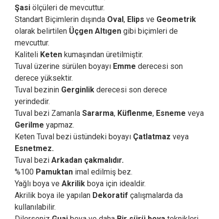
Şasi
ölçüleri de mevcuttur.
Standart Biçimlerin dışında
Oval
,
Elips
ve
Geometrik
olarak belirtilen
Üçgen Altıgen
gibi biçimleri de
mevcuttur.
Kaliteli
Keten
kumaşından üretilmiştir.
Tuval üzerine sürülen boyayı
Emme
derecesi son
derece yüksektir.
Tuval bezinin
Gerginlik
derecesi son derece
yerindedir.
Tuval bezi Zamanla
Sararma
,
Küflenme
,
Esneme
veya
Gerilme
yapmaz.
Keten Tuval bezi üstündeki boyayı
Çatlatmaz
veya
Esnetmez.
Tuval bezi
Arkadan çakmalıdır.
%100
Pamuktan
imal edilmiş bez.
Yağlı boya ve
Akrilik
boya için idealdir.
Akrilik boya ile yapılan
Dekoratif
çalışmalarda da
kullanılabilir.
Dilerseniz
Guaj
boya ve daha
Bir sürü boya
teknikleri