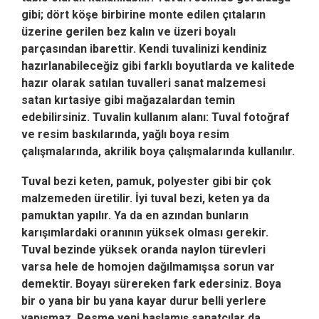
gibi; dört köşe birbirine monte edilen çıtaların
üzerine gerilen bez kalın ve üzeri boyalı
parçasından ibarettir. Kendi tuvalinizi kendiniz
hazırlanabileceğiz gibi farklı boyutlarda ve kalitede
hazır olarak satılan tuvalleri sanat malzemesi
satan kırtasiye gibi mağazalardan temin
edebilirsiniz. Tuvalin kullanım alanı: Tuval fotoğraf
ve resim baskılarında, yağlı boya resim
çalışmalarında, akrilik boya çalışmalarında kullanılır.
Tuval bezi keten, pamuk, polyester gibi bir çok
malzemeden üretilir. İyi tuval bezi, keten ya da
pamuktan yapılır. Ya da en azından bunların
karışımlardaki oranının yüksek olması gerekir.
Tuval bezinde yüksek oranda naylon türevleri
varsa hele de homojen dağılmamışsa sorun var
demektir. Boyayı sürereken fark edersiniz. Boya
bir o yana bir bu yana kayar durur belli yerlere
yapışmaz. Resme yeni başlamış sanatcılar da