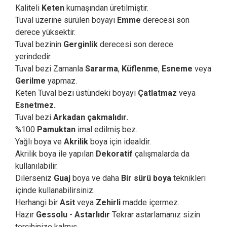
Kaliteli
Keten
kumaşından üretilmiştir.
Tuval üzerine sürülen boyayı
Emme
derecesi son
derece yüksektir.
Tuval bezinin
Gerginlik
derecesi son derece
yerindedir.
Tuval bezi Zamanla
Sararma
,
Küflenme
,
Esneme
veya
Gerilme
yapmaz.
Keten Tuval bezi üstündeki boyayı
Çatlatmaz
veya
Esnetmez.
Tuval bezi
Arkadan çakmalıdır.
%100
Pamuktan
imal edilmiş bez.
Yağlı boya ve
Akrilik
boya için idealdir.
Akrilik boya ile yapılan
Dekoratif
çalışmalarda da
kullanılabilir.
Dilerseniz
Guaj
boya ve daha
Bir sürü boya
teknikleri
içinde kullanabilirsiniz.
Herhangi bir
Asit
veya
Zehirli
madde içermez.
Hazır
Gessolu
-
Astarlıdır
Tekrar astarlamanız sizin
tercihinize kalmış.