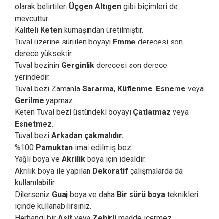
olarak belirtilen
Üçgen Altıgen
gibi biçimleri de
mevcuttur.
Kaliteli
Keten
kumaşından üretilmiştir.
Tuval üzerine sürülen boyayı
Emme
derecesi son
derece yüksektir.
Tuval bezinin
Gerginlik
derecesi son derece
yerindedir.
Tuval bezi Zamanla
Sararma
,
Küflenme
,
Esneme
veya
Gerilme
yapmaz.
Keten Tuval bezi üstündeki boyayı
Çatlatmaz
veya
Esnetmez.
Tuval bezi
Arkadan çakmalıdır.
%100
Pamuktan
imal edilmiş bez.
Yağlı boya ve
Akrilik
boya için idealdir.
Akrilik boya ile yapılan
Dekoratif
çalışmalarda da
kullanılabilir.
Dilerseniz
Guaj
boya ve daha
Bir sürü boya
teknikleri
içinde kullanabilirsiniz.
Herhangi bir
Asit
veya
Zehirli
madde içermez.