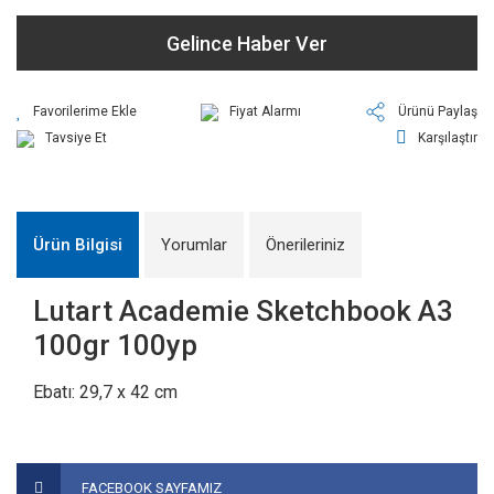
Gelince Haber Ver
Fiyat Alarmı
Ürünü Paylaş
Tavsiye Et
Karşılaştır
Ürün Bilgisi
Yorumlar
Önerileriniz
Lutart Academie Sketchbook A3
100gr 100yp
Ebatı: 29,7 x 42 cm
Bu ürünün fiyat bilgisi, resim, ürün açıklamalarında ve diğer
konularda yetersiz gördüğünüz noktaları öneri formunu
Bu ürüne ilk yorumu siz yapın!
FACEBOOK SAYFAMIZ
kullanarak tarafımıza iletebilirsiniz.