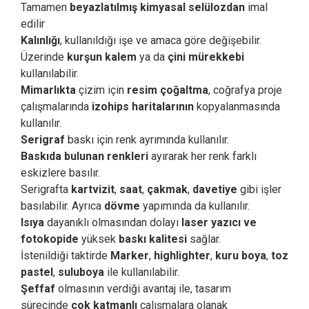
Tamamen
beyazlatılmış kimyasal selülozdan
imal
edilir
Kalınlığı
, kullanıldığı işe ve amaca göre değişebilir.
Üzerinde
kurşun kalem
ya da
çini mürekkebi
kullanılabilir.
Mimarlıkta
çizim için
resim çoğaltma
, coğrafya proje
çalışmalarında
izohips haritalarının
kopyalanmasında
kullanılır.
Serigraf
baskı için renk ayrımında kullanılır.
Baskıda bulunan renkleri
ayırarak her renk farklı
eskizlere basılır.
Serigrafta
kartvizit
,
saat
,
çakmak
,
davetiye
gibi işler
basılabilir. Ayrıca
dövme
yapımında da kullanılır.
Isıya
dayanıklı olmasından dolayı
laser yazıcı ve
fotokopide
yüksek
baskı kalitesi
sağlar.
İstenildiği taktirde
Marker
,
highlighter
,
kuru boya
,
toz
pastel
,
suluboya
ile kullanılabilir.
Şeffaf
olmasının verdiği avantaj ile, tasarım
sürecinde
çok katmanlı
çalışmalara olanak