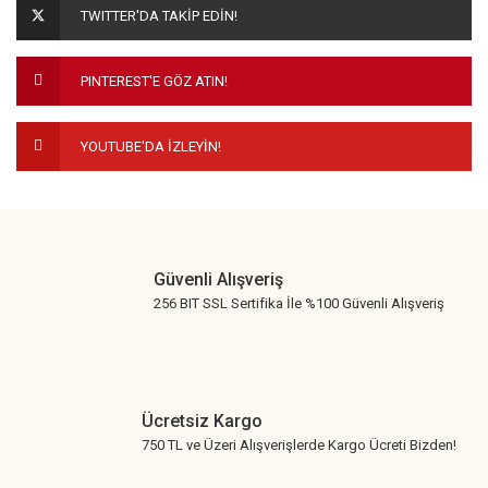
TWITTER'DA TAKİP EDİN!
Ürün bilgilerinde hatalar bulunuyor.
Ürün fiyatı diğer sitelerden daha pahalı.
PINTEREST'E GÖZ ATIN!
Bu ürüne benzer farklı alternatifler olmalı.
YOUTUBE'DA İZLEYİN!
Gönder
Güvenli Alışveriş
256 BIT SSL Sertifika İle %100 Güvenli Alışveriş
Ücretsiz Kargo
750 TL ve Üzeri Alışverişlerde Kargo Ücreti Bizden!