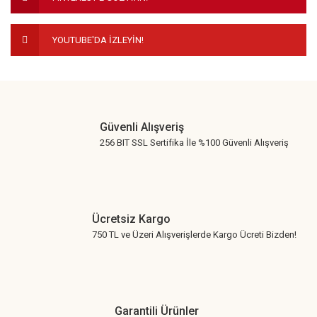
Bu ürüne benzer farklı alternatifler olmalı.
YOUTUBE'DA İZLEYİN!
Gönder
Güvenli Alışveriş
256 BIT SSL Sertifika İle %100 Güvenli Alışveriş
Ücretsiz Kargo
750 TL ve Üzeri Alışverişlerde Kargo Ücreti Bizden!
Garantili Ürünler