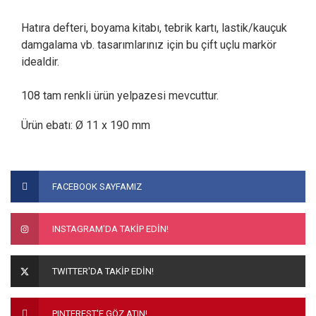
Hatıra defteri, boyama kitabı, tebrik kartı, lastik/kauçuk
damgalama vb. tasarımlarınız için bu çift uçlu markör
idealdir.
108 tam renkli ürün yelpazesi mevcuttur.
Ürün ebatı: Ø 11 x 190 mm
Bu ürünün fiyat bilgisi, resim, ürün açıklamalarında ve diğer
konularda yetersiz gördüğünüz noktaları öneri formunu
Bu ürüne ilk yorumu siz yapın!
FACEBOOK SAYFAMIZ
kullanarak tarafımıza iletebilirsiniz.
Görüş ve önerileriniz için teşekkür ederiz.
Yorum Yaz
INSTAGRAM'DA TAKİP EDİN!
Ürün resmi kalitesiz, bozuk veya görüntülenemiyor.
Ürün açıklamasında eksik bilgiler bulunuyor.
TWITTER'DA TAKİP EDİN!
Ürün bilgilerinde hatalar bulunuyor.
Ürün fiyatı diğer sitelerden daha pahalı.
PINTEREST'E GÖZ ATIN!