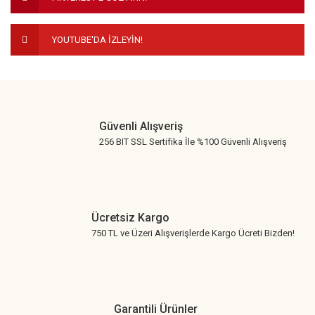
Bu ürüne benzer farklı alternatifler olmalı.
YOUTUBE'DA İZLEYİN!
Gönder
Güvenli Alışveriş
256 BIT SSL Sertifika İle %100 Güvenli Alışveriş
Ücretsiz Kargo
750 TL ve Üzeri Alışverişlerde Kargo Ücreti Bizden!
Garantili Ürünler