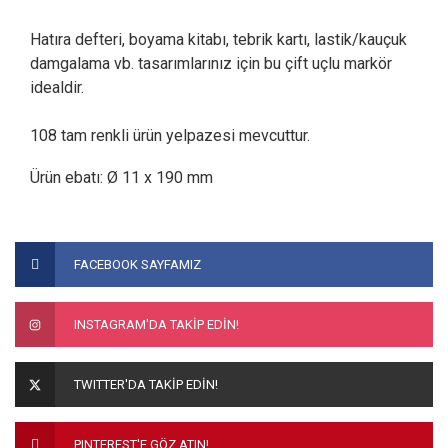
Hatıra defteri, boyama kitabı, tebrik kartı, lastik/kauçuk
damgalama vb. tasarımlarınız için bu çift uçlu markör
idealdir.
108 tam renkli ürün yelpazesi mevcuttur.
Ürün ebatı: Ø 11 x 190 mm
Bu ürünün fiyat bilgisi, resim, ürün açıklamalarında ve diğer
konularda yetersiz gördüğünüz noktaları öneri formunu
Bu ürüne ilk yorumu siz yapın!
FACEBOOK SAYFAMIZ
kullanarak tarafımıza iletebilirsiniz.
Görüş ve önerileriniz için teşekkür ederiz.
Yorum Yaz
INSTAGRAM'DA TAKİP EDİN!
Ürün resmi kalitesiz, bozuk veya görüntülenemiyor.
Ürün açıklamasında eksik bilgiler bulunuyor.
TWITTER'DA TAKİP EDİN!
Ürün bilgilerinde hatalar bulunuyor.
Ürün fiyatı diğer sitelerden daha pahalı.
PINTEREST'E GÖZ ATIN!