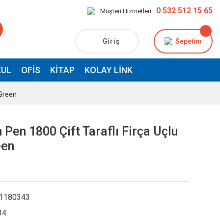
0 532 512 15 65
Müşteri Hizmetleri
Giriş
Sepetim
UL
OFIS
KITAP
KOLAY LINK
 Green
 Pen 1800 Çift Taraflı Firça Uçlu
een
1180343
34