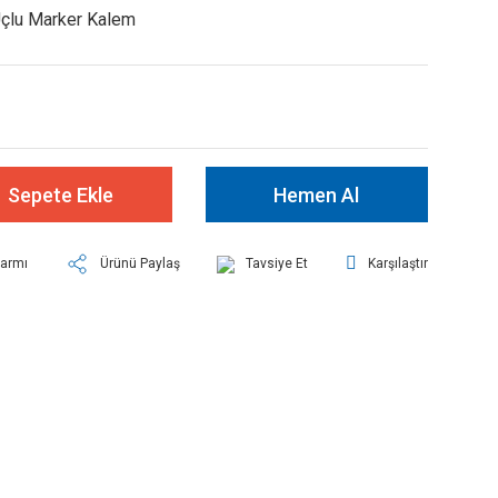
Uçlu Marker Kalem
Sepete Ekle
Hemen Al
larmı
Ürünü Paylaş
Tavsiye Et
Karşılaştır