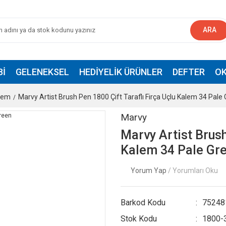
ARA
BI
GELENEKSEL
HEDIYELIK ÜRÜNLER
DEFTER
OK
alem
Marvy Artist Brush Pen 1800 Çift Taraflı Firça Uçlu Kalem 34 Pale
Marvy
Marvy Artist Brush
Kalem 34 Pale Gr
Yorum Yap
/ Yorumları Oku
Barkod Kodu
75248
Stok Kodu
1800-