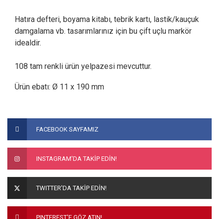
Hatıra defteri, boyama kitabı, tebrik kartı, lastik/kauçuk
damgalama vb. tasarımlarınız için bu çift uçlu markör
idealdir.
108 tam renkli ürün yelpazesi mevcuttur.
Ürün ebatı: Ø 11 x 190 mm
Bu ürünün fiyat bilgisi, resim, ürün açıklamalarında ve diğer
konularda yetersiz gördüğünüz noktaları öneri formunu
Bu ürüne ilk yorumu siz yapın!
FACEBOOK SAYFAMIZ
kullanarak tarafımıza iletebilirsiniz.
Görüş ve önerileriniz için teşekkür ederiz.
Yorum Yaz
INSTAGRAM'DA TAKİP EDİN!
Ürün resmi kalitesiz, bozuk veya görüntülenemiyor.
Ürün açıklamasında eksik bilgiler bulunuyor.
TWITTER'DA TAKİP EDİN!
Ürün bilgilerinde hatalar bulunuyor.
Ürün fiyatı diğer sitelerden daha pahalı.
PINTEREST'E GÖZ ATIN!