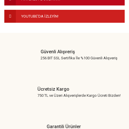
Bu ürüne benzer farklı alternatifler olmalı.
YOUTUBE'DA İZLEYİN!
Gönder
Güvenli Alışveriş
256 BIT SSL Sertifika İle %100 Güvenli Alışveriş
Ücretsiz Kargo
750 TL ve Üzeri Alışverişlerde Kargo Ücreti Bizden!
Garantili Ürünler