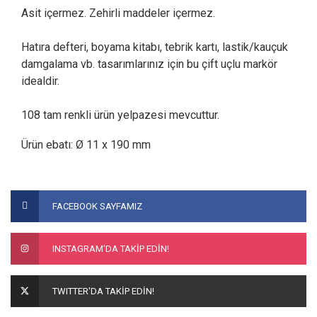
Asit içermez. Zehirli maddeler içermez.
Hatıra defteri, boyama kitabı, tebrik kartı, lastik/kauçuk
damgalama vb. tasarımlarınız için bu çift uçlu markör
idealdir.
108 tam renkli ürün yelpazesi mevcuttur.
Ürün ebatı: Ø 11 x 190 mm
Bu ürünün fiyat bilgisi, resim, ürün açıklamalarında ve diğer
konularda yetersiz gördüğünüz noktaları öneri formunu
Bu ürüne ilk yorumu siz yapın!
FACEBOOK SAYFAMIZ
kullanarak tarafımıza iletebilirsiniz.
Görüş ve önerileriniz için teşekkür ederiz.
Yorum Yaz
INSTAGRAM'DA TAKİP EDİN!
Ürün resmi kalitesiz, bozuk veya görüntülenemiyor.
Ürün açıklamasında eksik bilgiler bulunuyor.
TWITTER'DA TAKİP EDİN!
Ürün bilgilerinde hatalar bulunuyor.