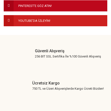
Ürün fiyatı diğer sitelerden daha pahalı.
PINTEREST'E GÖZ ATIN!
Bu ürüne benzer farklı alternatifler olmalı.
YOUTUBE'DA İZLEYİN!
Gönder
Güvenli Alışveriş
256 BIT SSL Sertifika İle %100 Güvenli Alışveriş
Ücretsiz Kargo
750 TL ve Üzeri Alışverişlerde Kargo Ücreti Bizden!