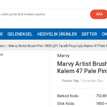
ARA
BI
GELENEKSEL
HEDIYELIK ÜRÜNLER
DEFTER
OK
alem
Marvy Artist Brush Pen 1800 Çift Taraflı Firça Uçlu Kalem 47 Pale 
Marvy
Marvy Artist Brush
Kalem 47 Pale Pin
Yorum Yap
/ Yorumları Oku
Barkod Kodu
75248
Stok Kodu
1800-