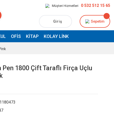
0 532 512 15 65
Müşteri Hizmetleri
Giriş
Sepetim
UL
OFIS
KITAP
KOLAY LINK
Pink
 Pen 1800 Çift Taraflı Firça Uçlu
k
1180473
47