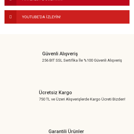
Bu ürüne benzer farklı alternatifler olmalı.
YOUTUBE'DA İZLEYİN!
Gönder
Güvenli Alışveriş
256 BIT SSL Sertifika İle %100 Güvenli Alışveriş
Ücretsiz Kargo
750 TL ve Üzeri Alışverişlerde Kargo Ücreti Bizden!
Garantili Ürünler