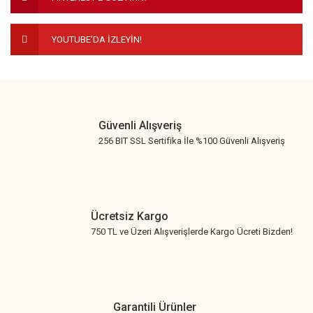
Bu ürüne benzer farklı alternatifler olmalı.
YOUTUBE'DA İZLEYİN!
Gönder
Güvenli Alışveriş
256 BIT SSL Sertifika İle %100 Güvenli Alışveriş
Ücretsiz Kargo
750 TL ve Üzeri Alışverişlerde Kargo Ücreti Bizden!
Garantili Ürünler