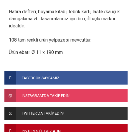
Hatıra defteri, boyama kitabı, tebrik kartı, lastik/kauçuk
damgalama vb. tasarımlarınız için bu çift uçlu markör
idealdir.
108 tam renkli ürün yelpazesi mevcuttur.
Ürün ebatı: Ø 11 x 190 mm
Bu ürünün fiyat bilgisi, resim, ürün açıklamalarında ve diğer
konularda yetersiz gördüğünüz noktaları öneri formunu
Bu ürüne ilk yorumu siz yapın!
FACEBOOK SAYFAMIZ
kullanarak tarafımıza iletebilirsiniz.
Görüş ve önerileriniz için teşekkür ederiz.
Yorum Yaz
INSTAGRAM'DA TAKİP EDİN!
Ürün resmi kalitesiz, bozuk veya görüntülenemiyor.
Ürün açıklamasında eksik bilgiler bulunuyor.
TWITTER'DA TAKİP EDİN!
Ürün bilgilerinde hatalar bulunuyor.
Ürün fiyatı diğer sitelerden daha pahalı.
PINTEREST'E GÖZ ATIN!