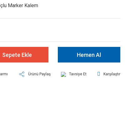
Uçlu Marker Kalem
Sepete Ekle
Hemen Al
larmı
Ürünü Paylaş
Tavsiye Et
Karşılaştır