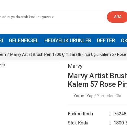
ARA
BI
GELENEKSEL
HEDIYELIK ÜRÜNLER
DEFTER
OK
alem
Marvy Artist Brush Pen 1800 Çift Taraflı Firça Uçlu Kalem 57 Rose
Marvy
Marvy Artist Brush
Kalem 57 Rose Pi
Yorum Yap
/ Yorumları Oku
Barkod Kodu
75248
Stok Kodu
1800-