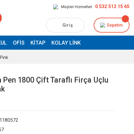
0 532 512 15 65
Müşteri Hizmetleri
Giriş
Sepetim
UL
OFIS
KITAP
KOLAY LINK
 Pink
 Pen 1800 Çift Taraflı Firça Uçlu
nk
1180572
57