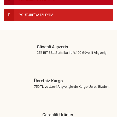
Bu ürüne benzer farklı alternatifler olmalı.
YOUTUBE'DA İZLEYİN!
Gönder
Güvenli Alışveriş
256 BIT SSL Sertifika İle %100 Güvenli Alışveriş
Ücretsiz Kargo
750 TL ve Üzeri Alışverişlerde Kargo Ücreti Bizden!
Garantili Ürünler