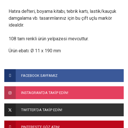
Hatıra defteri, boyama kitabı, tebrik kartı, lastik/kauçuk
damgalama vb. tasarımlarınız için bu çift uçlu markör
idealdir.
108 tam renkli ürün yelpazesi mevcuttur.
Ürün ebatı: Ø 11 x 190 mm
Bu ürünün fiyat bilgisi, resim, ürün açıklamalarında ve diğer
konularda yetersiz gördüğünüz noktaları öneri formunu
Bu ürüne ilk yorumu siz yapın!
FACEBOOK SAYFAMIZ
kullanarak tarafımıza iletebilirsiniz.
Görüş ve önerileriniz için teşekkür ederiz.
Yorum Yaz
INSTAGRAM'DA TAKİP EDİN!
Ürün resmi kalitesiz, bozuk veya görüntülenemiyor.
Ürün açıklamasında eksik bilgiler bulunuyor.
TWITTER'DA TAKİP EDİN!
Ürün bilgilerinde hatalar bulunuyor.
Ürün fiyatı diğer sitelerden daha pahalı.
PINTEREST'E GÖZ ATIN!