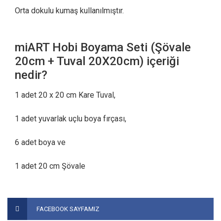
Orta dokulu kumaş kullanılmıştır.
miART Hobi Boyama Seti (Şövale
20cm + Tuval 20X20cm) içeriği
nedir?
1 adet 20 x 20 cm Kare Tuval,
1 adet yuvarlak uçlu boya fırçası,
6 adet boya ve
1 adet 20 cm Şövale
Bu ürünün fiyat bilgisi, resim, ürün açıklamalarında ve diğer
konularda yetersiz gördüğünüz noktaları öneri formunu
Bu ürüne ilk yorumu siz yapın!
FACEBOOK SAYFAMIZ
kullanarak tarafımıza iletebilirsiniz.
Görüş ve önerileriniz için teşekkür ederiz.