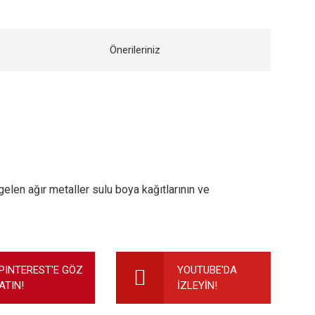
Önerileriniz
len ağır metaller sulu boya kağıtlarının ve
ilirsiniz.
PINTEREST'E GÖZ
YOUTUBE'DA
ATIN!
İZLEYİN!