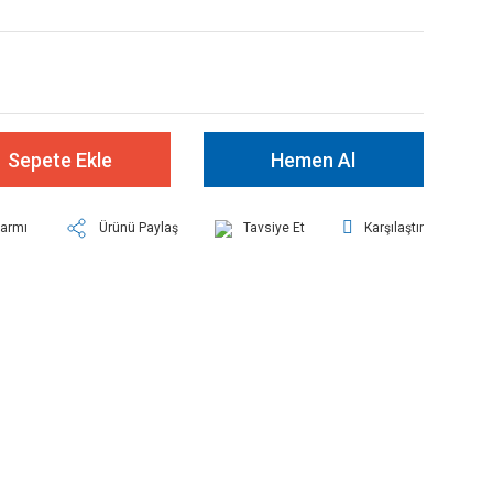
Sepete Ekle
Hemen Al
larmı
Ürünü Paylaş
Tavsiye Et
Karşılaştır