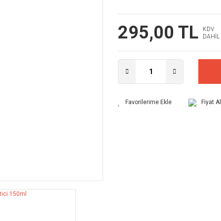
295,00 TL
KDV
DAHİL
Fiyat A