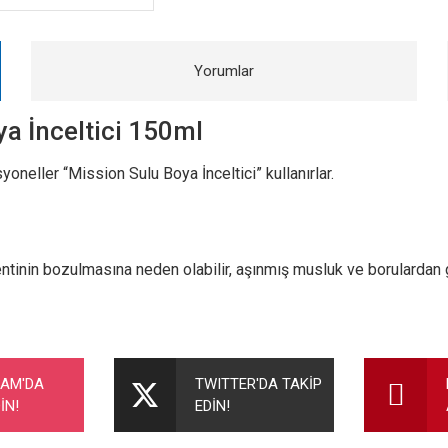
Yorumlar
ya İnceltici 150ml
oneller “Mission Sulu Boya İnceltici” kullanırlar.
inin bozulmasına neden olabilir, aşınmış musluk ve borulardan ge
nularda yetersiz gördüğünüz noktaları öneri formunu kullanarak tarafımıza ileteb
Bu ürüne ilk yorumu siz yapın!
RAM'DA
TWITTER'DA TAKİP
İN!
EDİN!
Yorum Yaz