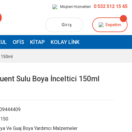
0 532 512 15 65
Müşteri Hizmetleri
Giriş
Sepetim
UL
OFIS
KITAP
KOLAY LINK
ci 150ml
luent Sulu Boya İnceltici 150ml
09444409
150
ya Ve Guaj Boya Yardımcı Malzemeler