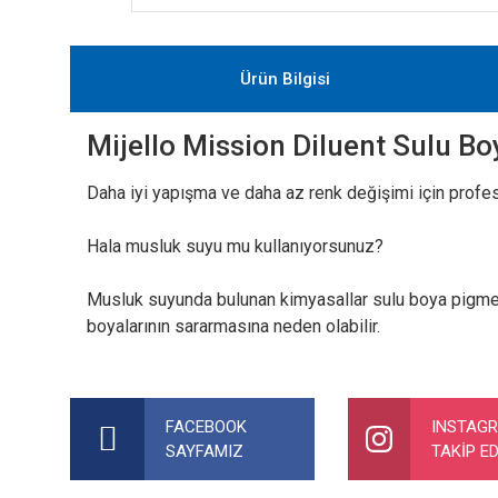
Ürün Bilgisi
Mijello Mission Diluent Sulu Bo
Daha iyi yapışma ve daha az renk değişimi için profesy
Hala musluk suyu mu kullanıyorsunuz?
Musluk suyunda bulunan kimyasallar sulu boya pigment
boyalarının sararmasına neden olabilir.
Bu ürünün fiyat bilgisi, resim, ürün açıklamalarında ve diğer ko
Görüş ve önerileriniz için teşekkür ederiz.
FACEBOOK
INSTAG
SAYFAMIZ
TAKİP ED
Ürün resmi kalitesiz, bozuk veya görüntülenemiyor.
Ürün açıklamasında eksik bilgiler bulunuyor.