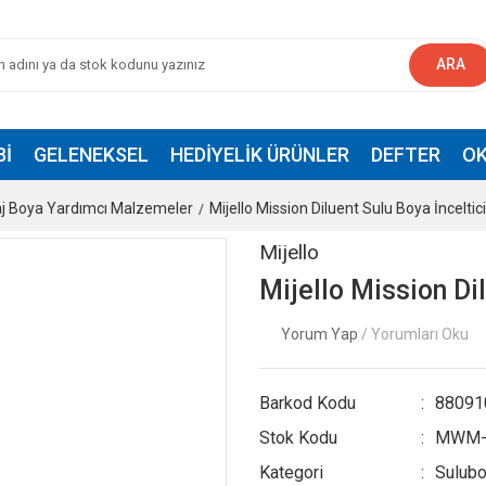
ARA
BI
GELENEKSEL
HEDIYELIK ÜRÜNLER
DEFTER
OK
j Boya Yardımcı Malzemeler
Mijello Mission Diluent Sulu Boya İncelti
Mijello
Mijello Mission Di
Yorum Yap
/ Yorumları Oku
Barkod Kodu
88091
Stok Kodu
MWM-
Kategori
Sulubo