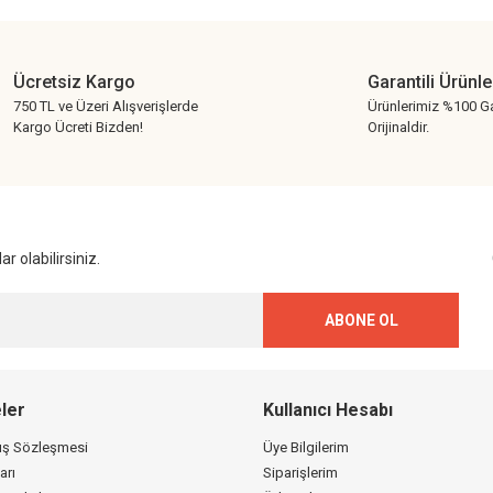
Ücretsiz Kargo
Garantili Ürünle
750 TL ve Üzeri Alışverişlerde
Ürünlerimiz %100 Ga
Kargo Ücreti Bizden!
Orijinaldir.
Gönder
r olabilirsiniz.
ABONE OL
ler
Kullanıcı Hesabı
tış Sözleşmesi
Üye Bilgilerim
arı
Siparişlerim