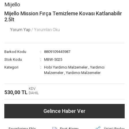
Mijello
Mijello Mission Fırça Temizleme Kovası Katlanabilir
2.5lt
Yorum Yap
/ Yorumları Oku
Barkod Kodu
8809109445987
Stok Kodu
MBW-5025
Kategori
Hobi Yardımcı Malzemeler
,
Yardımcı
Malzemeler
,
Yardımcı Malzemeler
KDV
530,00 TL
DAHİL
Gelince Haber Ver
Fiyat Alarmı
Ürünü Paylaş