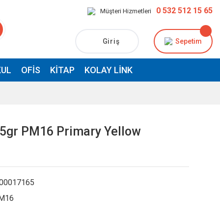
0 532 512 15 65
Müşteri Hizmetleri
Giriş
Sepetim
UL
OFIS
KITAP
KOLAY LINK
55gr PM16 Primary Yellow
00017165
M16