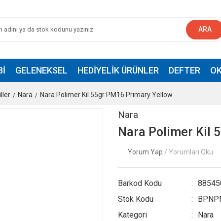
ARA
BI
GELENEKSEL
HEDIYELIK ÜRÜNLER
DEFTER
OK
ller
Nara
Nara Polimer Kil 55gr PM16 Primary Yellow
Nara
Nara Polimer Kil 
Yorum Yap
/ Yorumları Oku
Barkod Kodu
88545
Stok Kodu
BPNP
Kategori
Nara