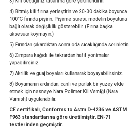
3) Kili seçtiğiniz tasarıma göre şekillendirin.
4) Bitmiş kili fırına yerleştirin ve 20-30 dakika boyunca
100°C fırında pişirin. Pişirme süresi, modelin boyutuna
bağlı olarak değişiklik gösterebilir. (Fırına başka
aksesuar koymayın.)
5) Fırından çıkardıktan sonra oda sıcaklığında serinletin.
6) Zımpara kağıdı ile tekrardan hafif yontmalar
yapabilirsiniz.
7) Akrilik ve guaj boyaları kullanarak boyayabilirsiniz.
8) Boyamanın ardından, canlı ve parlak bir yüzey elde
etmek için nesneye Nara Polimer Kil Verniği (Nara
Varnish) uygulanabilir.
CE sertifikalı, Conforms to Astm D-4236 ve ASTM
F963 standartlarına göre üretilmiştir. EN-71
testlerinden geçmiştir.