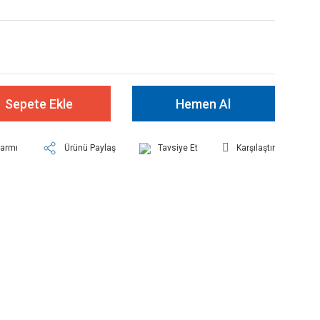
Sepete Ekle
Hemen Al
larmı
Ürünü Paylaş
Tavsiye Et
Karşılaştır