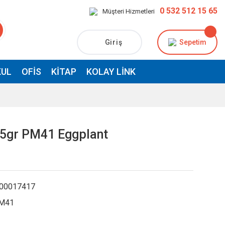
0 532 512 15 65
Müşteri Hizmetleri
Giriş
Sepetim
UL
OFIS
KITAP
KOLAY LINK
55gr PM41 Eggplant
00017417
M41