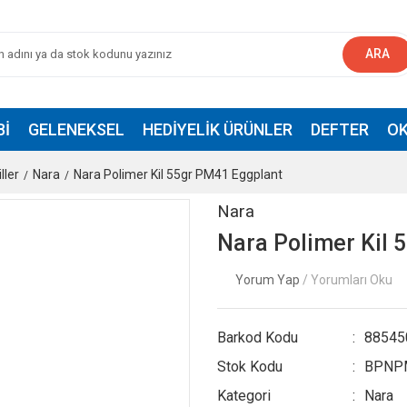
ARA
BI
GELENEKSEL
HEDIYELIK ÜRÜNLER
DEFTER
OK
ller
Nara
Nara Polimer Kil 55gr PM41 Eggplant
Nara
Nara Polimer Kil 
Yorum Yap
/ Yorumları Oku
Barkod Kodu
88545
Stok Kodu
BPNP
Kategori
Nara