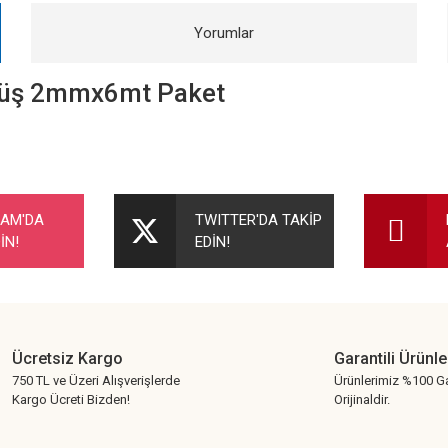
Yorumlar
müş 2mmx6mt Paket
nularda yetersiz gördüğünüz noktaları öneri formunu kullanarak tarafımıza ileteb
Bu ürüne ilk yorumu siz yapın!
RAM'DA
TWITTER'DA TAKİP
İN!
EDİN!
Yorum Yaz
Ücretsiz Kargo
Garantili Ürünle
750 TL ve Üzeri Alışverişlerde
Ürünlerimiz %100 Ga
Kargo Ücreti Bizden!
Orijinaldir.