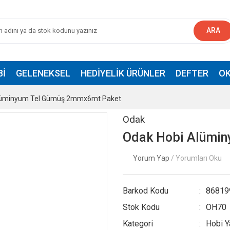
ARA
BI
GELENEKSEL
HEDIYELIK ÜRÜNLER
DEFTER
OK
lüminyum Tel Gümüş 2mmx6mt Paket
Odak
Odak Hobi Alümi
Yorum Yap
/ Yorumları Oku
Barkod Kodu
86819
Stok Kodu
OH70
Kategori
Hobi Y