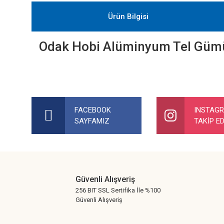
Ürün Bilgisi
Odak Hobi Alüminyum Tel Gü
Bu ürünün fiyat bilgisi, resim, ürün açıklamalarında ve diğer ko
Görüş ve önerileriniz için teşekkür ederiz.
FACEBOOK
INSTAG
SAYFAMIZ
TAKİP ED
Ürün resmi kalitesiz, bozuk veya görüntülenemiyor.
Ürün açıklamasında eksik bilgiler bulunuyor.
Ürün bilgilerinde hatalar bulunuyor.
Ürün fiyatı diğer sitelerden daha pahalı.
Güvenli Alışveriş
Bu ürüne benzer farklı alternatifler olmalı.
256 BIT SSL Sertifika İle %100
Güvenli Alışveriş