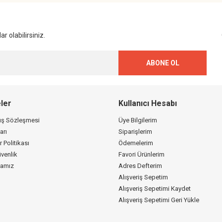
Gönder
r olabilirsiniz.
ABONE OL
ler
Kullanıcı Hesabı
tış Sözleşmesi
Üye Bilgilerim
arı
Siparişlerim
r Politikası
Ödemelerim
üvenlik
Favori Ürünlerim
kamız
Adres Defterim
Alışveriş Sepetim
Alışveriş Sepetimi Kaydet
Alışveriş Sepetimi Geri Yükle