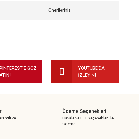
Önerileriniz
ilirsiniz.
PINTEREST'E GÖZ
YOUTUBE'DA
ATIN!
İZLEYİN!
r
Ödeme Seçenekleri
rantili ve
Havale ve EFT Seçenekleri ile
Ödeme