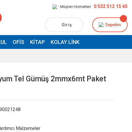
0 532 512 15 65
Müşteri Hizmetleri
Giriş
Sepetim
UL
OFIS
KITAP
KOLAY LINK
nyum Tel Gümüş 2mmx6mt Paket
90021248
ardımcı Malzemeler