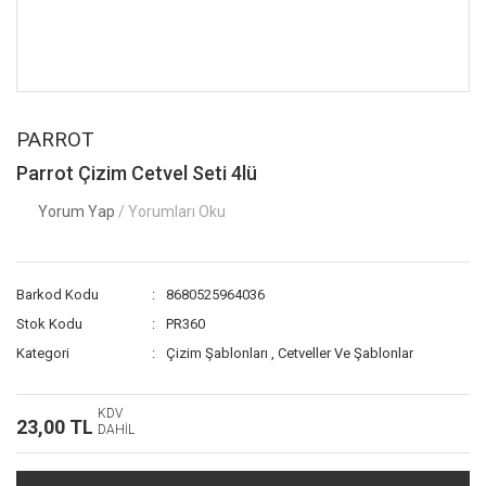
PARROT
Parrot Çizim Cetvel Seti 4lü
Yorum Yap
/ Yorumları Oku
Barkod Kodu
8680525964036
Stok Kodu
PR360
Kategori
Çizim Şablonları
,
Cetveller Ve Şablonlar
KDV
23,00 TL
DAHİL