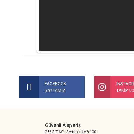
Bu ürünün fiyat bilgisi, resim, ürün açıklamalarında ve diğer ko
Görüş ve önerileriniz için teşekkür ederiz.
FACEBOOK
INSTAG
SAYFAMIZ
TAKİP ED
Ürün resmi kalitesiz, bozuk veya görüntülenemiyor.
Ürün açıklamasında eksik bilgiler bulunuyor.
Ürün bilgilerinde hatalar bulunuyor.
Ürün fiyatı diğer sitelerden daha pahalı.
Güvenli Alışveriş
Bu ürüne benzer farklı alternatifler olmalı.
256 BIT SSL Sertifika İle %100