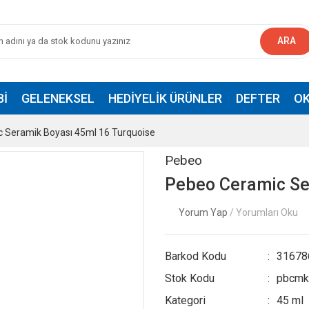
ARA
BI
GELENEKSEL
HEDIYELIK ÜRÜNLER
DEFTER
OK
 Seramik Boyası 45ml 16 Turquoise
Pebeo
Pebeo Ceramic Se
Yorum Yap
/ Yorumları Oku
Barkod Kodu
31678
Stok Kodu
pbcm
Kategori
45 ml