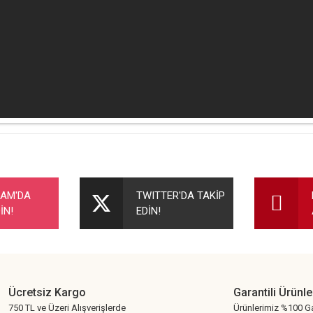
nularda yetersiz gördüğünüz noktaları öneri formunu kullanarak tarafımıza ileteb
Bu ürüne ilk yorumu siz yapın!
RAM'DA
TWITTER'DA TAKİP
İN!
EDİN!
Yorum Yaz
Ücretsiz Kargo
Garantili Ürünle
750 TL ve Üzeri Alışverişlerde
Ürünlerimiz %100 Ga