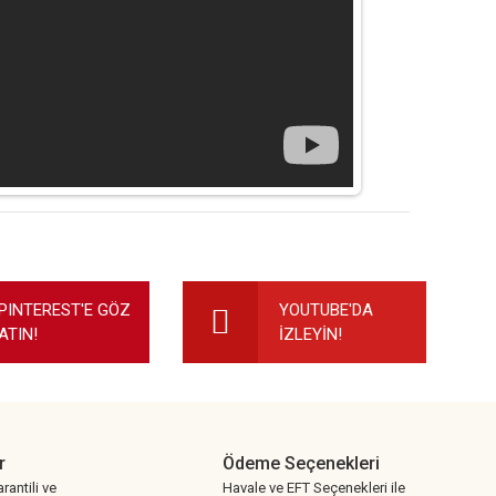
ilirsiniz.
PINTEREST'E GÖZ
YOUTUBE'DA
ATIN!
İZLEYİN!
r
Ödeme Seçenekleri
rantili ve
Havale ve EFT Seçenekleri ile