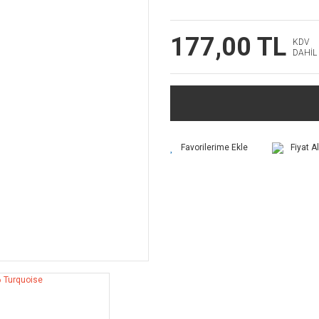
177,00 TL
KDV
DAHİL
Fiyat A