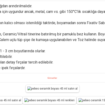
dan arındırılmalıdır.
için uygundur ancak, metal, cam vs. gibi 150°C'lik sıcaklığa day
 kalıcı olması istenildiği taktirde, boyamadan sonra Fixativ Sabitl
Ceramic/Vitrail tinerine batırılmış bir pamuklu bez kullanın. Boya
e Kalem uçlu tüp şişe ile kumaşa uygulanabilen ve Toz halinde suy
 - 3 cm boyutlarında olurlar.
lebilir.
n detay fırçalar tercih edilebilir.
ipek fırçalardır.
Görseller