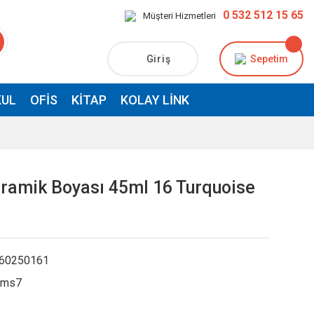
0 532 512 15 65
Müşteri Hizmetleri
Giriş
Sepetim
UL
OFIS
KITAP
KOLAY LINK
ramik Boyası 45ml 16 Turquoise
60250161
kms7