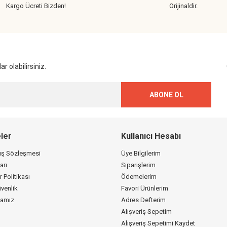
Kargo Ücreti Bizden!
Orijinaldir.
Gönder
r olabilirsiniz.
ABONE OL
ler
Kullanıcı Hesabı
tış Sözleşmesi
Üye Bilgilerim
arı
Siparişlerim
r Politikası
Ödemelerim
üvenlik
Favori Ürünlerim
kamız
Adres Defterim
Alışveriş Sepetim
Alışveriş Sepetimi Kaydet