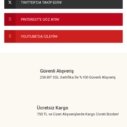
TWITTER'DA TAKİP EDİN!
Ürün bilgilerinde hatalar bulunuyor.
Ürün fiyatı diğer sitelerden daha pahalı.
PINTEREST'E GÖZ ATIN!
Bu ürüne benzer farklı alternatifler olmalı.
YOUTUBE'DA İZLEYİN!
Gönder
Güvenli Alışveriş
256 BIT SSL Sertifika İle %100 Güvenli Alışveriş
Ücretsiz Kargo
750 TL ve Üzeri Alışverişlerde Kargo Ücreti Bizden!