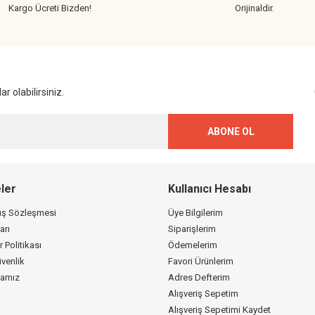
Kargo Ücreti Bizden!
Orijinaldir.
Gönder
r olabilirsiniz.
ABONE OL
ler
Kullanıcı Hesabı
tış Sözleşmesi
Üye Bilgilerim
arı
Siparişlerim
r Politikası
Ödemelerim
üvenlik
Favori Ürünlerim
kamız
Adres Defterim
Alışveriş Sepetim
Alışveriş Sepetimi Kaydet