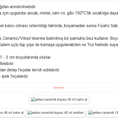
dan arındırılmalıdır.
için uygundur ancak, metal, cam vs. gibi 150°C'lik sıcaklığa day
 kalıcı olması istenildiği taktirde, boyamadan sonra Fixativ Sabitl
Ceramic/Vitrail tinerine batırılmış bir pamuklu bez kullanın. Boya
e Kalem uçlu tüp şişe ile kumaşa uygulanabilen ve Toz halinde suy
 - 3 cm boyutlarında olurlar.
lebilir.
n detay fırçalar tercih edilebilir.
ipek fırçalardır.
Görseller