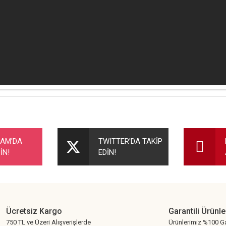
nularda yetersiz gördüğünüz noktaları öneri formunu kullanarak tarafımıza ileteb
Bu ürüne ilk yorumu siz yapın!
RAM'DA
TWITTER'DA TAKİP
İN!
EDİN!
Yorum Yaz
Ücretsiz Kargo
Garantili Ürünle
750 TL ve Üzeri Alışverişlerde
Ürünlerimiz %100 Ga