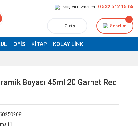
0 532 512 15 65
Müşteri Hizmetleri
Giriş
Sepetim
UL
OFIS
KITAP
KOLAY LINK
ramik Boyası 45ml 20 Garnet Red
60250208
kms11