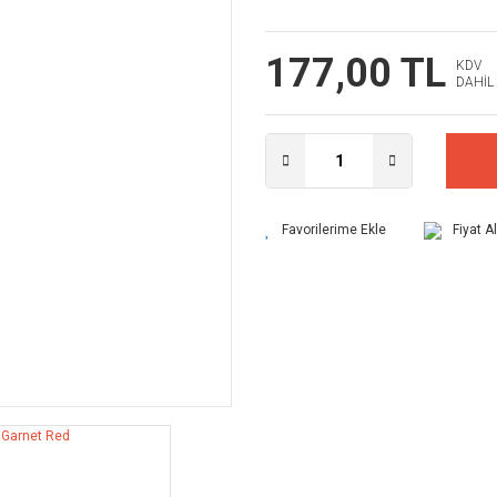
177,00 TL
KDV
DAHİL
Fiyat A