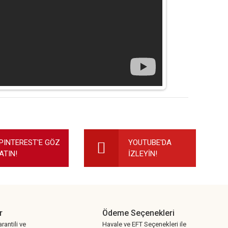
ilirsiniz.
PINTEREST'E GÖZ
YOUTUBE'DA
ATIN!
İZLEYİN!
r
Ödeme Seçenekleri
rantili ve
Havale ve EFT Seçenekleri ile