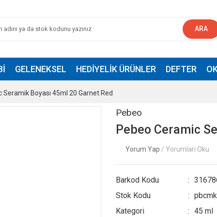
ARA
BI
GELENEKSEL
HEDIYELIK ÜRÜNLER
DEFTER
OK
 Seramik Boyası 45ml 20 Garnet Red
Pebeo
Pebeo Ceramic Se
Yorum Yap
/ Yorumları Oku
Barkod Kodu
31678
Stok Kodu
pbcm
Kategori
45 ml