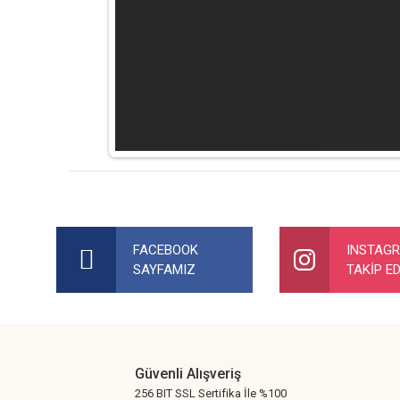
Bu ürünün fiyat bilgisi, resim, ürün açıklamalarında ve diğer ko
Görüş ve önerileriniz için teşekkür ederiz.
FACEBOOK
INSTAG
SAYFAMIZ
TAKİP ED
Ürün resmi kalitesiz, bozuk veya görüntülenemiyor.
Ürün açıklamasında eksik bilgiler bulunuyor.
Ürün bilgilerinde hatalar bulunuyor.
Ürün fiyatı diğer sitelerden daha pahalı.
Güvenli Alışveriş
Bu ürüne benzer farklı alternatifler olmalı.
256 BIT SSL Sertifika İle %100