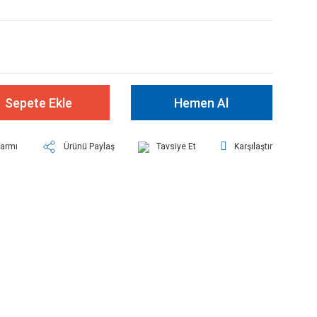
Sepete Ekle
Hemen Al
larmı
Ürünü Paylaş
Tavsiye Et
Karşılaştır