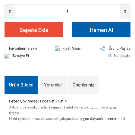
Sepete Ekle
Hemen Al
Fiyat Alarmı
Ürünü Paylaş
Tavsiye Et
Karşılaştır
Ürün Bilgisi
Yorumlar
Önerileriniz
Pebeo Çok Amaçlı Fırça Seti - Set 4
3 Adet düz kesik, 1 adet yelpaze, 1 adet yuvarlak uçlu, 3 adet çizgi
fırçası.
Hobi çalışmalarına ve sanatsal çalışmalara uygun dayanıklı sentetik kıl
Bu ürünün fiyat bilgisi, resim, ürün açıklamalarında ve diğer