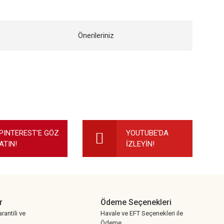
Önerileriniz
ilirsiniz.
PINTEREST'E GÖZ
YOUTUBE'DA
ATIN!
İZLEYİN!
r
Ödeme Seçenekleri
rantili ve
Havale ve EFT Seçenekleri ile
Ödeme