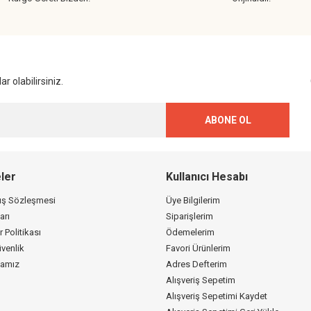
Gönder
r olabilirsiniz.
ABONE OL
ler
Kullanıcı Hesabı
tış Sözleşmesi
Üye Bilgilerim
arı
Siparişlerim
r Politikası
Ödemelerim
üvenlik
Favori Ürünlerim
kamız
Adres Defterim
Alışveriş Sepetim
Alışveriş Sepetimi Kaydet