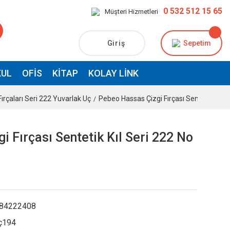
0 532 512 15 65
Müşteri Hizmetleri
Giriş
Sepetim
UL
OFIS
KITAP
KOLAY LINK
ırçaları Seri 222 Yuvarlak Uç
Pebeo Hassas Çizgi Fırçası Sentetik Kıl S
 Fırçası Sentetik Kıl Seri 222 No
84222408
ç194