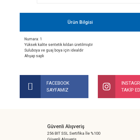
Ürün Bilgisi
Numara: 1
Yüksek kalite sentetik kıldan üretilmiştir
Suluboya ve guaj boya için idealdir
Ahşap saplı
Bu ürünün fiyat bilgisi, resim, ürün açıklamalarında ve diğer ko
Görüş ve önerileriniz için teşekkür ederiz.
FACEBOOK
INSTAG
SAYFAMIZ
TAKİP ED
Ürün resmi kalitesiz, bozuk veya görüntülenemiyor.
Ürün açıklamasında eksik bilgiler bulunuyor.
Ürün bilgilerinde hatalar bulunuyor.
Ürün fiyatı diğer sitelerden daha pahalı.
Güvenli Alışveriş
Bu ürüne benzer farklı alternatifler olmalı.
256 BIT SSL Sertifika İle %100
Güvenli Alışveriş