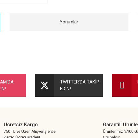
Yorumlar
nularda yetersiz gördüğünüz noktaları öneri formunu kullanarak tarafımıza ileteb
Bu ürüne ilk yorumu siz yapın!
RAM'DA
TWITTER'DA TAKİP
İN!
EDİN!
Yorum Yaz
Ücretsiz Kargo
Garantili Ürünle
750 TL ve Üzeri Alışverişlerde
Ürünlerimiz %100 Ga
Kargo Ücreti Bizden!
Orijinaldir.