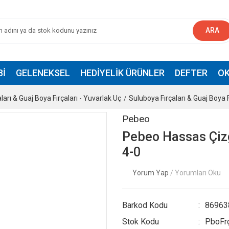
ARA
BI
GELENEKSEL
HEDIYELIK ÜRÜNLER
DEFTER
OK
ları & Guaj Boya Fırçaları - Yuvarlak Uç
Suluboya Fırçaları & Guaj Boya F
Pebeo
Pebeo Hassas Çizgi
4-0
Yorum Yap
/ Yorumları Oku
Barkod Kodu
86963
Stok Kodu
PboFr