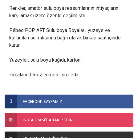
Renkler, amatör sulu boya ressamlarının ihtiyaçlarını
karşılamak üzere özenle seçilmiştir.
Pébéo POP ART Sulu boya Boyaları, yüzeye ve
kullanılan su miktarına bağlı olarak birkaç saat içinde
kurur.
Yüzeyler: sulu boya kağıdı, karton.
Fırçaların temizlenmesi: su iledir.
Bu ürünün fiyat bilgisi, resim, ürün açıklamalarında ve diğer
konularda yetersiz gördüğünüz noktaları öneri formunu
Bu ürüne ilk yorumu siz yapın!
FACEBOOK SAYFAMIZ
kullanarak tarafımıza iletebilirsiniz.
Görüş ve önerileriniz için teşekkür ederiz.
Yorum Yaz
INSTAGRAM'DA TAKİP EDİN!
Ürün resmi kalitesiz, bozuk veya görüntülenemiyor.
Ürün açıklamasında eksik bilgiler bulunuyor.