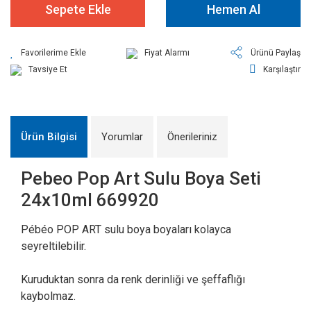
Sepete Ekle
Hemen Al
Fiyat Alarmı
Ürünü Paylaş
Tavsiye Et
Karşılaştır
Ürün Bilgisi
Yorumlar
Önerileriniz
Pebeo Pop Art Sulu Boya Seti
24x10ml 669920
Pébéo POP ART sulu boya boyaları kolayca
seyreltilebilir.
Kuruduktan sonra da renk derinliği ve şeffaflığı
kaybolmaz.