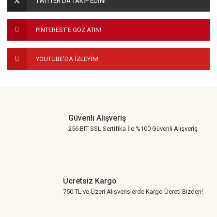
TWITTER'DA TAKİP EDİN!
Ürün bilgilerinde hatalar bulunuyor.
Ürün fiyatı diğer sitelerden daha pahalı.
PINTEREST'E GÖZ ATIN!
Bu ürüne benzer farklı alternatifler olmalı.
YOUTUBE'DA İZLEYİN!
Gönder
Güvenli Alışveriş
256 BIT SSL Sertifika İle %100 Güvenli Alışveriş
Ücretsiz Kargo
750 TL ve Üzeri Alışverişlerde Kargo Ücreti Bizden!