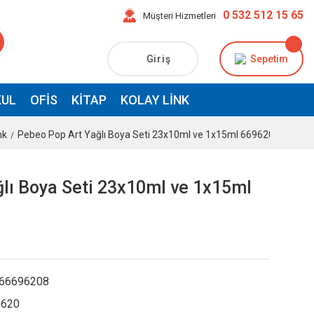
0 532 512 15 65
Müşteri Hizmetleri
Giriş
Sepetim
UL
OFIS
KITAP
KOLAY LINK
nk
Pebeo Pop Art Yağlı Boya Seti 23x10ml ve 1x15ml 669620
lı Boya Seti 23x10ml ve 1x15ml
66696208
620