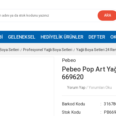
ARA
BI
GELENEKSEL
HEDIYELIK ÜRÜNLER
DEFTER
OK
 Boya Setleri
Profesyonel Yağlı Boya Setleri
Yağlı Boya Setleri 24 Re
Pebeo
Pebeo Pop Art Yağ
669620
Yorum Yap
/ Yorumları Oku
Barkod Kodu
31678
Stok Kodu
PB669