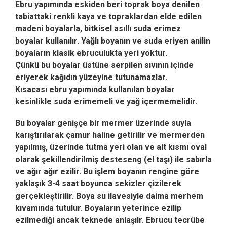
Ebru yapımında eskiden beri toprak boya denilen
tabiattaki renkli kaya ve topraklardan elde edilen
madeni boyalarla, bitkisel asıllı suda erimez
boyalar
kullanılır.
Yağlı boyanın ve suda eriyen anilin
boyaların klasik ebruculukta yeri yoktur.
Çünkü bu boyalar üstüne serpilen sıvının içinde
eriyerek kağıdın yüzeyine tutunamazlar.
Kısacası ebru yapımında kullanılan boyalar
kesinlikle suda erimemeli ve yağ içermemelidir.
Bu boyalar genişçe bir mermer üzerinde suyla
karıştırılarak çamur haline getirilir ve mermerden
yapılmış, üzerinde tutma yeri olan ve alt kısmı oval
olarak şekillendirilmiş desteseng (el taşı) ile sabırla
ve ağır ağır ezilir.
Bu işlem boyanın rengine göre
yaklaşık 3-4 saat boyunca sekizler çizilerek
gerçekleştirilir. Boya su ilavesiyle daima merhem
kıvamında tutulur.
Boyaların yeterince ezilip
ezilmediği ancak teknede anlaşılr. Ebrucu tecrübe