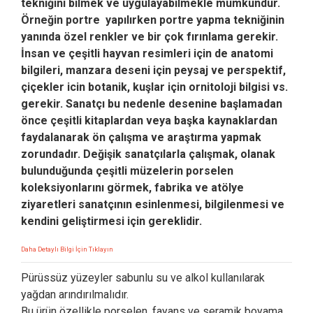
tekniğini bilmek ve uygulayabilmekle mümkündür.
Örneğin portre yapılırken portre yapma tekniğinin
yanında özel renkler ve bir çok fırınlama gerekir.
İnsan ve çeşitli hayvan resimleri için de anatomi
bilgileri, manzara deseni için peysaj ve perspektif,
çiçekler icin botanik, kuşlar için ornitoloji bilgisi vs.
gerekir. Sanatçı bu nedenle desenine başlamadan
önce çeşitli kitaplardan veya başka kaynaklardan
faydalanarak ön çalışma ve araştırma yapmak
zorundadır. Değişik sanatçılarla çalışmak, olanak
bulunduğunda çeşitli müzelerin porselen
koleksiyonlarını görmek, fabrika ve atölye
ziyaretleri sanatçının esinlenmesi, bilgilenmesi ve
kendini geliştirmesi için gereklidir.
Daha Detaylı Bilgi İçin Tıklayın
Pürüssüz yüzeyler sabunlu su ve alkol kullanılarak
yağdan arındırılmalıdır.
Bu ürün özellikle porselen, fayans ve seramik boyama