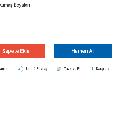
Kumaş Boyaları
Sepete Ekle
Hemen Al
larmı
Ürünü Paylaş
Tavsiye Et
Karşılaştır