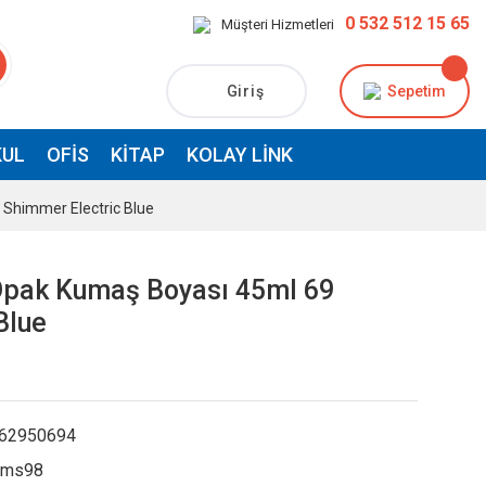
0 532 512 15 65
Müşteri Hizmetleri
Giriş
Sepetim
UL
OFIS
KITAP
KOLAY LINK
Shimmer Electric Blue
Opak Kumaş Boyası 45ml 69
Blue
62950694
kms98