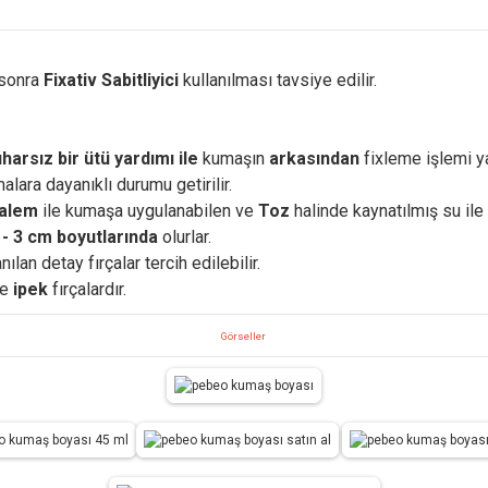
 sonra
Fixativ Sabitliyici
kullanılması tavsiye edilir.
harsız bir ütü yardımı ile
kumaşın
arkasından
fixleme işlemi ya
lara dayanıklı durumu getirilir.
alem
ile kumaşa uygulanabilen ve
Toz
halinde kaynatılmış su ile
 - 3 cm boyutlarında
olurlar.
anılan detay fırçalar tercih edilebilir.
ve
ipek
fırçalardır.
Görseller