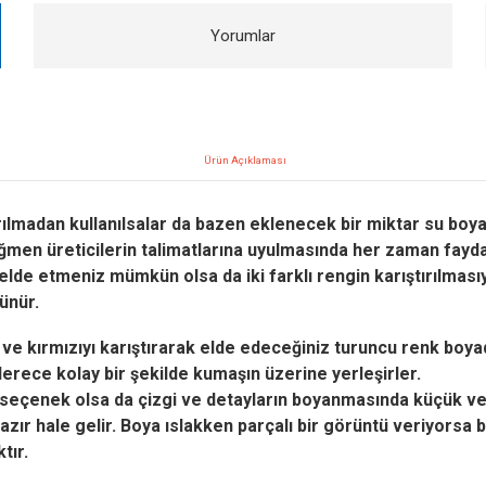
Yorumlar
Ürün Açıklaması
rılmadan kullanılsalar da bazen eklenecek bir miktar su boyan
ağmen üreticilerin talimatlarına uyulmasında her zaman fayda
 elde etmeniz mümkün olsa da iki farklı rengin karıştırılmasıy
ünür.
ı ve kırmızıyı karıştırarak elde edeceğiniz turuncu renk boy
erece kolay bir şekilde kumaşın üzerine yerleşirler.
ir seçenek olsa da çizgi ve detayların boyanmasında küçük ve 
ır hale gelir. Boya ıslakken parçalı bir görüntü veriyorsa
tır.