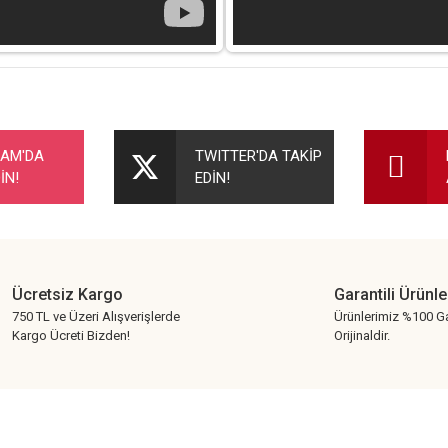
nularda yetersiz gördüğünüz noktaları öneri formunu kullanarak tarafımıza ileteb
Bu ürüne ilk yorumu siz yapın!
RAM'DA
TWITTER'DA TAKİP
İN!
EDİN!
Yorum Yaz
Ücretsiz Kargo
Garantili Ürünle
750 TL ve Üzeri Alışverişlerde
Ürünlerimiz %100 Ga
Kargo Ücreti Bizden!
Orijinaldir.
Gönder