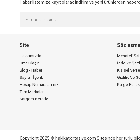
Haber listemize kayıt olarak indirim ve yeni ürünlerden haberda
Site
Sözleşme
Hakkımızda
Mesafeli Sa
Bize Ulaşın
İade Ve Şartl
Blog - Haber
Kişisel Verile
Sayfa - İçerik
Gizlilik Ve G
Hesap Numaralarımız
Kargo Politi
Tüm Markalar
Kargom Nerede
Copyright 2025 © hakikatkirtasiye.com Sitesinde her türlü bil