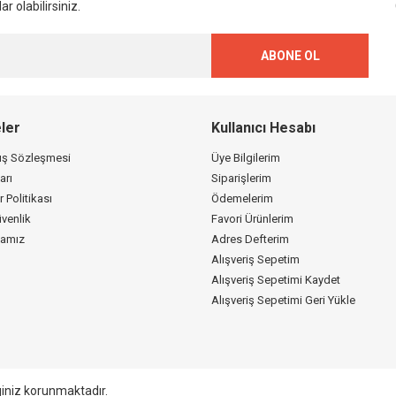
r olabilirsiniz.
ABONE OL
ler
Kullanıcı Hesabı
tış Sözleşmesi
Üye Bilgilerim
arı
Siparişlerim
r Politikası
Ödemelerim
üvenlik
Favori Ürünlerim
kamız
Adres Defterim
Alışveriş Sepetim
Alışveriş Sepetimi Kaydet
Alışveriş Sepetimi Geri Yükle
giniz korunmaktadır.