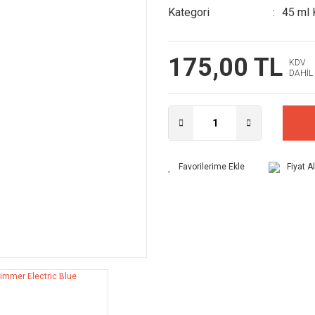
Kategori
45 ml 
175,00 TL
KDV
DAHİL
Fiyat A