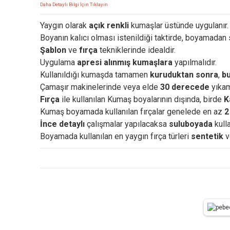
Daha Detaylı Bilgi İçin Tıklayın
Yaygın olarak
açık renkli
kumaşlar üstünde uygulanır.
Boyanın kalıcı olması istenildiği taktirde, boyamadan
Şablon
ve
fırça
tekniklerinde idealdir.
Uygulama
apresi alınmış kumaşlara
yapılmalıdır.
Kullanıldığı kumaşda tamamen
kuruduktan sonra
,
bu
Çamaşır makinelerinde veya elde
30 derecede
yıkama
Fırça
ile kullanılan Kumaş boyalarının dışında, birde
K
Kumaş boyamada kullanılan fırçalar genelede en az
2
İnce detaylı
çalışmalar yapılacaksa
suluboyada
kull
Boyamada kullanılan en yaygın fırça türleri
sentetik