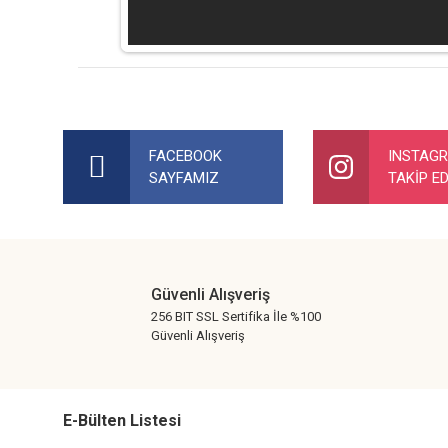
Bu ürünün fiyat bilgisi, resim, ürün açıklamalarında ve diğer ko
Görüş ve önerileriniz için teşekkür ederiz.
FACEBOOK
INSTAG
SAYFAMIZ
TAKİP ED
Ürün resmi kalitesiz, bozuk veya görüntülenemiyor.
Ürün açıklamasında eksik bilgiler bulunuyor.
Ürün bilgilerinde hatalar bulunuyor.
Ürün fiyatı diğer sitelerden daha pahalı.
Güvenli Alışveriş
Bu ürüne benzer farklı alternatifler olmalı.
256 BIT SSL Sertifika İle %100
Güvenli Alışveriş
E-Bülten Listesi