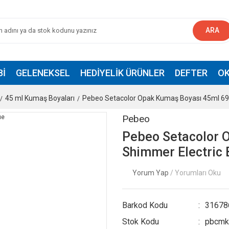
ARA
BI
GELENEKSEL
HEDIYELIK ÜRÜNLER
DEFTER
OK
45 ml Kumaş Boyaları
Pebeo Setacolor Opak Kumaş Boyası 45ml 69 
Pebeo
Pebeo Setacolor 
Shimmer Electric 
Yorum Yap
/ Yorumları Oku
Barkod Kodu
31678
Stok Kodu
pbcm