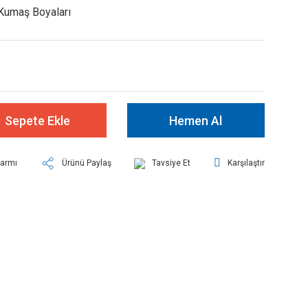
Kumaş Boyaları
Sepete Ekle
Hemen Al
larmı
Ürünü Paylaş
Tavsiye Et
Karşılaştır