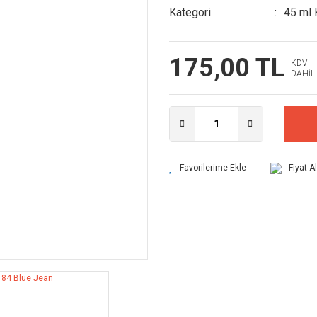
Kategori
45 ml 
175,00 TL
KDV
DAHİL
Fiyat A