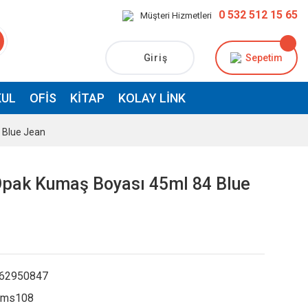
0 532 512 15 65
Müşteri Hizmetleri
Giriş
Sepetim
UL
OFIS
KITAP
KOLAY LINK
 Blue Jean
Opak Kumaş Boyası 45ml 84 Blue
62950847
kms108