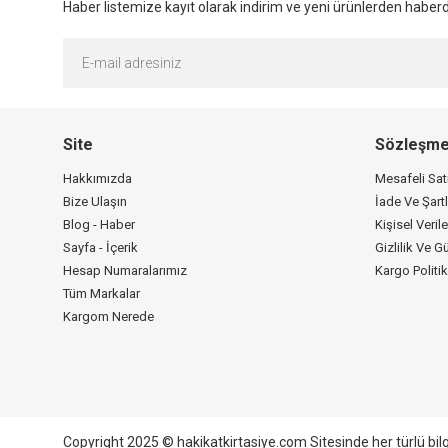
Haber listemize kayıt olarak indirim ve yeni ürünlerden haberda
Site
Sözleşme
Hakkımızda
Mesafeli Sa
Bize Ulaşın
İade Ve Şartl
Blog - Haber
Kişisel Verile
Sayfa - İçerik
Gizlilik Ve G
Hesap Numaralarımız
Kargo Politi
Tüm Markalar
Kargom Nerede
Copyright 2025 © hakikatkirtasiye.com Sitesinde her türlü bil