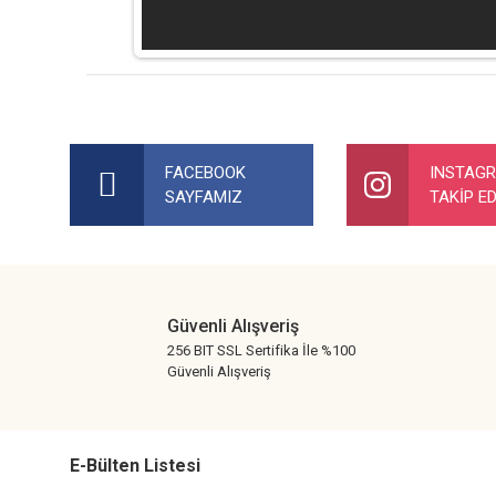
Bu ürünün fiyat bilgisi, resim, ürün açıklamalarında ve diğer ko
Görüş ve önerileriniz için teşekkür ederiz.
FACEBOOK
INSTAG
SAYFAMIZ
TAKİP ED
Ürün resmi kalitesiz, bozuk veya görüntülenemiyor.
Ürün açıklamasında eksik bilgiler bulunuyor.
Ürün bilgilerinde hatalar bulunuyor.
Ürün fiyatı diğer sitelerden daha pahalı.
Güvenli Alışveriş
Bu ürüne benzer farklı alternatifler olmalı.
256 BIT SSL Sertifika İle %100
Güvenli Alışveriş
E-Bülten Listesi