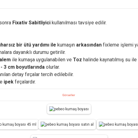
 sonra
Fixativ Sabitliyici
kullanılması tavsiye edilir.
harsız bir ütü yardımı ile
kumaşın
arkasından
fixleme işlemi ya
lara dayanıklı durumu getirilir.
alem
ile kumaşa uygulanabilen ve
Toz
halinde kaynatılmış su ile
 - 3 cm boyutlarında
olurlar.
anılan detay fırçalar tercih edilebilir.
ve
ipek
fırçalardır.
Görseller