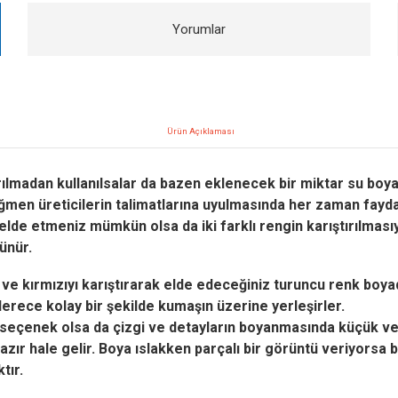
Yorumlar
Ürün Açıklaması
rılmadan kullanılsalar da bazen eklenecek bir miktar su boyan
ağmen üreticilerin talimatlarına uyulmasında her zaman fayda
 elde etmeniz mümkün olsa da iki farklı rengin karıştırılmasıy
ünür.
ı ve kırmızıyı karıştırarak elde edeceğiniz turuncu renk boy
erece kolay bir şekilde kumaşın üzerine yerleşirler.
ir seçenek olsa da çizgi ve detayların boyanmasında küçük ve 
ır hale gelir. Boya ıslakken parçalı bir görüntü veriyorsa
tır.