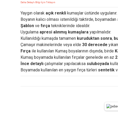
Daha Detaylı Bilgi İçin Tıklayın
Yaygın olarak
açık renkli
kumaşlar üstünde uygulanır.
Boyanın kalıcı olması istenildiği taktirde, boyamadan
Şablon
ve
fırça
tekniklerinde idealdir.
Uygulama
apresi alınmış kumaşlara
yapılmalıdır.
Kullanıldığı kumaşda tamamen
kuruduktan sonra
,
bu
Çamaşır makinelerinde veya elde
30 derecede
yıkama
Fırça
ile kullanılan Kumaş boyalarının dışında, birde
K
Kumaş boyamada kullanılan fırçalar genelede en az
2
İnce detaylı
çalışmalar yapılacaksa
suluboyada
kull
Boyamada kullanılan en yaygın fırça türleri
sentetik