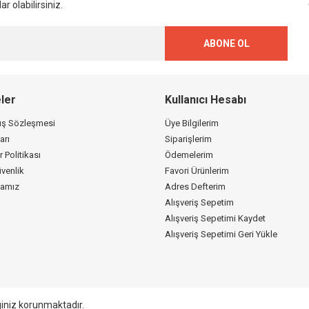
r olabilirsiniz.
ABONE OL
ler
Kullanıcı Hesabı
tış Sözleşmesi
Üye Bilgilerim
arı
Siparişlerim
r Politikası
Ödemelerim
üvenlik
Favori Ürünlerim
kamız
Adres Defterim
Alışveriş Sepetim
Alışveriş Sepetimi Kaydet
Alışveriş Sepetimi Geri Yükle
giniz korunmaktadır.