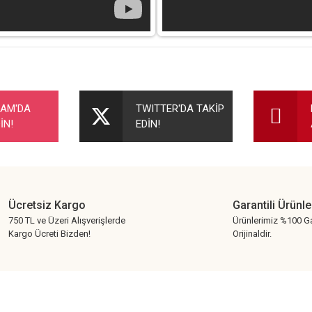
nularda yetersiz gördüğünüz noktaları öneri formunu kullanarak tarafımıza ileteb
Bu ürüne ilk yorumu siz yapın!
RAM'DA
TWITTER'DA TAKİP
İN!
EDİN!
Yorum Yaz
Ücretsiz Kargo
Garantili Ürünle
750 TL ve Üzeri Alışverişlerde
Ürünlerimiz %100 Ga
Kargo Ücreti Bizden!
Orijinaldir.
Gönder