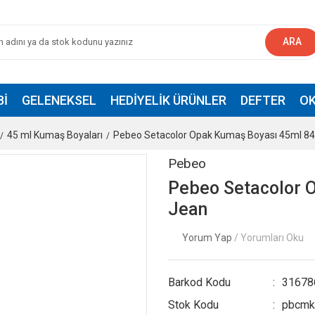
ARA
BI
GELENEKSEL
HEDIYELIK ÜRÜNLER
DEFTER
OK
45 ml Kumaş Boyaları
Pebeo Setacolor Opak Kumaş Boyası 45ml 84
Pebeo
Pebeo Setacolor 
Jean
Yorum Yap
/ Yorumları Oku
Barkod Kodu
31678
Stok Kodu
pbcm