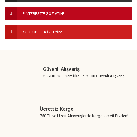
Ürün fiyatı diğer sitelerden daha pahalı.
PINTEREST'E GÖZ ATIN!
Bu ürüne benzer farklı alternatifler olmalı.
YOUTUBE'DA İZLEYİN!
Gönder
Güvenli Alışveriş
256 BIT SSL Sertifika İle %100 Güvenli Alışveriş
Ücretsiz Kargo
750 TL ve Üzeri Alışverişlerde Kargo Ücreti Bizden!