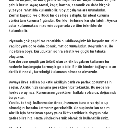
çabuk kurur. Ağaç Metal, kağıt, karton, seramik ve daha birçok
yüzeyde rahatlıkla kullanılabilir. Soyut çalışmalara uyumludur.
Zemin kapatıcı ve örtücü bir özelliğe sahiptir. En ideal kuruma
sürüsi tam kuruma 1 gündür. Renkler birbirine karıştırılabilir. Ayrıca
astar kullanmaksızın zemin boyamada ve tüm tekniklerde
kullanılabilir.
Piyasada çok çeşitli ve rahatlıkla bulabileceğiniz bir boyadır türüdür.
Yağlıboyaya göre daha donuk, mat görünüşlüdür. Doğrudan su ile
inceltilen boya, kuruduktan sonra elastik ve güçlü bir tabaka
oluşturur.
S
on derece çeşitli yan ürünü olan a
krilik boyaların kullanımı bu
nedenle başlangıçta karmaşık gelebilir. Bir tür binder bağlayıcı olan
akrilik Bindexi , bu tekniği kullananın olmazsa olmazıdır.
Boyaya ilave edilen bu katkı akriliğin canlı ve parlak görünmesini
sağlar. Akrilik hızlı çalışma gerektiren bir tekniktir. Bu nedenle
herkese uymaz. Kurumasını geciktiren katkıları olsa da, doğasında
bu yoktur.
Yani bu tekniği kullanmadan önce, hızınızın buna elverişli olup
olmadığını hesaba katmanız gerekebilir. Sonuçlandırılan resimi
Akrilik için hazırlanan sprey ya da likit verniklerle doygun hale
getirebilirsiniz. Hatta Bindexi vernik olarak da kullanabilirsiniz.