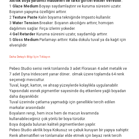
Akrilik boya yardımcı maddeleri ile farklı görsel etkiler verebilir:
1
Glaze Medium
Boyayı saydamlaştırır ve kuruma süresini uzatır.
Boyanın yapışma özelliğini arttırır.
2
Texture Paste
Kalın boyama tekniğinde Impasto kullanılır.
3
Water Tension
Breaker: Boyanın akıcılığını arttırır, homojen
dağılımını sağlar. Fırça izlerini yokeder.
4
Gel Retarder
Kuruma süresini uzatır, saydamlığı arttırır.
5
Gloss Medium
Parlamayı arttırır. Kaba dokulu tuval ya da kağıt için
elverişlidir
Daha Detaylı Bilgi İçin Tıklayın
Pebeo Studio serisi renk tonlarında 3 adet Florasan 4 adet metalik ve
7 adet Dyna Iridescent yanar döner.. olmak üzere toplamda 64 renk
seçeneği mevcuttur.
Tuval, kagit, karton, ve ahsap yüzeylerde kolaylikla uygulanabilir.
Yapısındaki esnek pigmentler sayesinde dış etkenlere yağlı boyadan
daha dayanıklıdır.
Tuval üzerinde çatlama yapmadığı için genellikle tercih edilen
markalar arasındadır.
Boyaların rengi, hem ince hem de macun kıvamında
kullanabileceğiniz çok yönlü bir boya türüdür.
Boya doğada bulunan kaliteli pigmentlerden yapılır.
Pebeo Studio akrilik boya Kokusuz ve çabuk kuruyan bir yapıya sahiptir.
Renk alternatifleri ve tonlamalar elde etmek için beyaz renk tercih