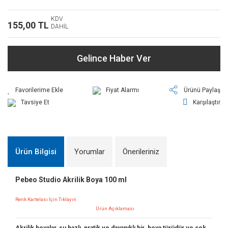
KDV
155,00 TL
DAHİL
Gelince Haber Ver
Fiyat Alarmı
Ürünü Paylaş
Tavsiye Et
Karşılaştır
Ürün Bilgisi
Yorumlar
Önerileriniz
Pebeo Studio Akrilik Boya 100 ml
Renk Kartelası İçin Tıklayın
Ürün Açıklaması
Akrilik boyalar, su bazlı, pratik ve dayanıklı bir boya türüdür ve çok