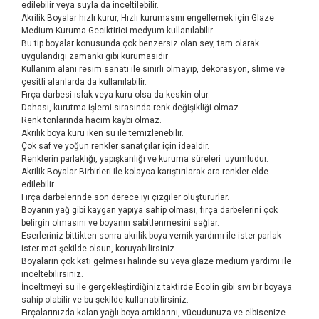
edilebilir veya suyla da inceltilebilir.
Akrilik Boyalar hızlı kurur, Hızlı kurumasını engellemek için Glaze
Medium Kuruma Geciktirici medyum kullanılabilir.
Bu tip boyalar konusunda çok benzersiz olan sey, tam olarak
uygulandigi zamanki gibi kurumasıdır
Kullanim alanı resim sanatı ile sınırlı olmayıp, dekorasyon, slime ve
çesitli alanlarda da kullanılabilir.
Fırça darbesi ıslak veya kuru olsa da keskin olur.
Dahası, kurutma işlemi sırasında renk değişikliği olmaz.
Renk tonlarında hacim kaybı olmaz.
Akrilik boya kuru iken su ile temizlenebilir.
Çok saf ve yoğun renkler sanatçılar için idealdir.
Renklerin parlaklığı, yapışkanlığı ve kuruma süreleri uyumludur.
Akrilik Boyalar Birbirleri ile kolayca karıştırılarak ara renkler elde
edilebilir.
Fırça darbelerinde son derece iyi çizgiler oluştururlar.
Boyanın yağ gibi kaygan yapıya sahip olması, fırça darbelerini çok
belirgin olmasını ve boyanın sabitlenmesini sağlar.
Eserleriniz bittikten sonra akrilik boya vernik yardımı ile ister parlak
ister mat şekilde olsun, koruyabilirsiniz.
Boyaların çok katı gelmesi halinde su veya glaze medium yardımı ile
inceltebilirsiniz.
İnceltmeyi su ile gerçekleştirdiğiniz taktirde Ecolin gibi sıvı bir boyaya
sahip olabilir ve bu şekilde kullanabilirsiniz.
Fırçalarınızda kalan yağlı boya artıklarını, vücudunuza ve elbisenize