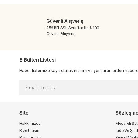
Ürün bilgilerinde hatalar bulunuyor.
Ürün fiyatı diğer sitelerden daha pahalı.
Güvenli Alışveriş
Bu ürüne benzer farklı alternatifler olmalı.
256 BIT SSL Sertifika İle %100
Güvenli Alışveriş
E-Bülten Listesi
Haber listemize kayıt olarak indirim ve yeni ürünlerden haberda
Site
Sözleşme
Hakkımızda
Mesafeli Sa
Bize Ulaşın
İade Ve Şartl
Blog - Haber
Kişisel Verile