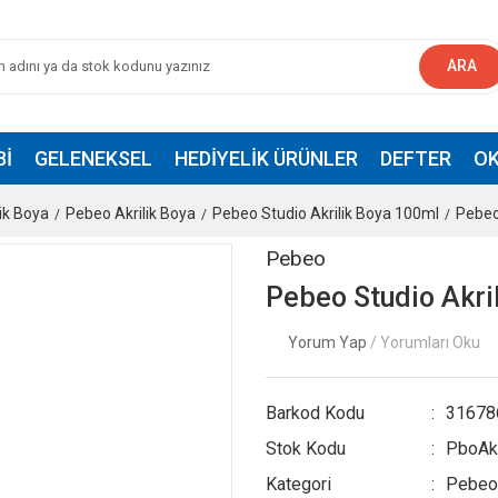
ARA
BI
GELENEKSEL
HEDIYELIK ÜRÜNLER
DEFTER
OK
lik Boya
Pebeo Akrilik Boya
Pebeo Studio Akrilik Boya 100ml
Pebeo
Pebeo
Pebeo Studio Akri
Yorum Yap
/ Yorumları Oku
Barkod Kodu
31678
Stok Kodu
PboAk
Kategori
Pebeo 