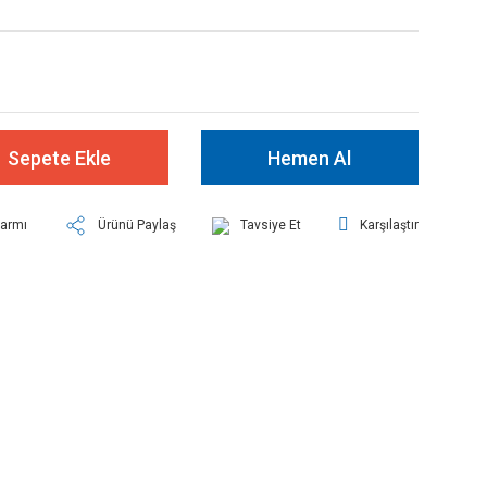
Sepete Ekle
Hemen Al
larmı
Ürünü Paylaş
Tavsiye Et
Karşılaştır