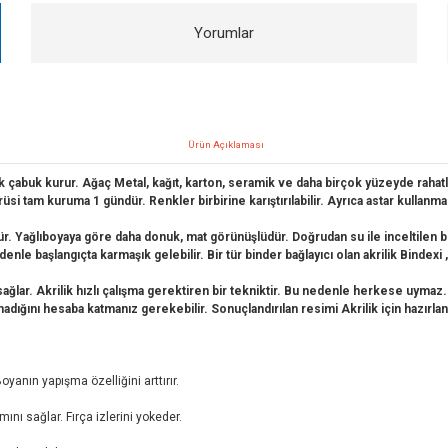
Yorumlar
Ürün Açıklaması
çok çabuk kurur. Ağaç Metal, kağıt, karton, seramik ve daha birçok yüzeyde rahatlı
rüsi tam kuruma 1 gündür. Renkler birbirine karıştırılabilir. Ayrıca astar kullan
üdür. Yağlıboyaya göre daha donuk, mat görünüşlüdür. Doğrudan su ile inceltilen b
edenle başlangıçta karmaşık gelebilir. Bir tür binder bağlayıcı olan akrilik Bindexi
 sağlar. Akrilik hızlı çalışma gerektiren bir tekniktir. Bu nedenle herkese uymaz.
adığını hesaba katmanız gerekebilir. Sonuçlandırılan resimi Akrilik için hazırlana
yanın yapışma özelliğini arttırır.
mını sağlar. Fırça izlerini yokeder.