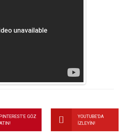
ilirsiniz.
PINTEREST'E GÖZ
YOUTUBE'DA
ATIN!
İZLEYİN!