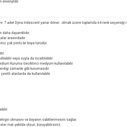
 elverişlidir
k ve 7 adet Dyna Iridescent yanar döner.. olmak üzere toplamda 64 renk seçeneği 
 daha dayanıklıdır.
alar arasındadır.
iz çok yönlü bir boya türüdür.
ir.
lebilir veya suyla da inceltilebilir.
Medium Kuruma Geciktirici medyum kullanılabilir.
andigi zamanki gibi kurumasıdır
esitli alanlarda da kullanılabilir.
bilir.
elirgin olmasını ve boyanın sabitlenmesini sağlar.
 ister mat şekilde olsun, koruyabilirsiniz.