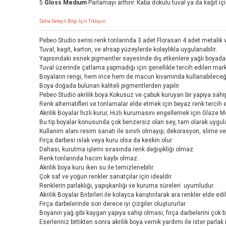
5
Gloss Medium
Parlamayı arttırır. Kaba dokulu tuval ya da kağıt için
Daha Detaylı Bilgi İçin Tıklayın
Pebeo Studio serisi renk tonlarında 3 adet Florasan 4 adet metali
Tuval, kagit, karton, ve ahsap yüzeylerde kolaylikla uygulanabilir.
Yapısındaki esnek pigmentler sayesinde dış etkenlere yağlı boyadan
Tuval üzerinde çatlama yapmadığı için genellikle tercih edilen mark
Boyaların rengi, hem ince hem de macun kıvamında kullanabileceğin
Boya doğada bulunan kaliteli pigmentlerden yapılır.
Pebeo Studio akrilik boya Kokusuz ve çabuk kuruyan bir yapıya sahipt
Renk alternatifleri ve tonlamalar elde etmek için beyaz renk tercih edi
Akrilik Boyalar hızlı kurur, Hızlı kurumasını engellemek için Glaze 
Bu tip boyalar konusunda çok benzersiz olan sey, tam olarak uygul
Kullanim alanı resim sanatı ile sınırlı olmayıp, dekorasyon, slime ve ç
Fırça darbesi ıslak veya kuru olsa da keskin olur.
Dahası, kurutma işlemi sırasında renk değişikliği olmaz.
Renk tonlarında hacim kaybı olmaz.
Akrilik boya kuru iken su ile temizlenebilir.
Çok saf ve yoğun renkler sanatçılar için idealdir.
Renklerin parlaklığı, yapışkanlığı ve kuruma süreleri uyumludur.
Akrilik Boyalar Birbirleri ile kolayca karıştırılarak ara renkler elde edile
Fırça darbelerinde son derece iyi çizgiler oluştururlar.
Boyanın yağ gibi kaygan yapıya sahip olması, fırça darbelerini çok b
Eserleriniz bittikten sonra akrilik boya vernik yardımı ile ister parlak