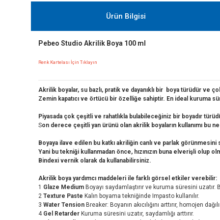
Ürün Bilgisi
Pebeo Studio Akrilik Boya 100 ml
Renk Kartelası İçin Tıklayın
Akrilik boyalar, su bazlı, pratik ve dayanıklı bir boya türüdür ve 
Zemin kapatıcı ve örtücü bir özelliğe sahiptir. En ideal kuruma sü
Piyasada çok çeşitli ve rahatlıkla bulabileceğiniz bir boyadır tür
S
on derece çeşitli yan ürünü olan a
krilik boyaların kullanımı bu n
Boyaya ilave edilen bu katkı akriliğin canlı ve parlak görünmesini
Yani bu tekniği kullanmadan önce, hızınızın buna elverişli olup olm
Bindexi vernik olarak da kullanabilirsiniz.
Akrilik boya yardımcı maddeleri ile farklı görsel etkiler verebilir:
1
Glaze Medium
Boyayı saydamlaştırır ve kuruma süresini uzatır. Bo
2
Texture Paste
Kalın boyama tekniğinde Impasto kullanılır.
3
Water Tension
Breaker: Boyanın akıcılığını arttırır, homojen dağılı
4
Gel Retarder
Kuruma süresini uzatır, saydamlığı arttırır.