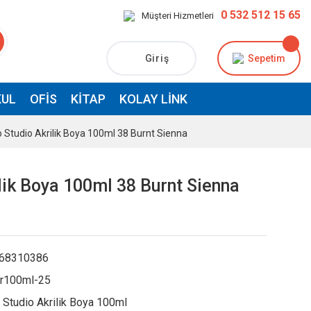
0 532 512 15 65
Müşteri Hizmetleri
Giriş
Sepetim
UL
OFIS
KITAP
KOLAY LINK
 Studio Akrilik Boya 100ml 38 Burnt Sienna
lik Boya 100ml 38 Burnt Sienna
68310386
r100ml-25
Studio Akrilik Boya 100ml