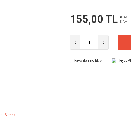
155,00 TL
KDV
DAHİL
Fiyat A