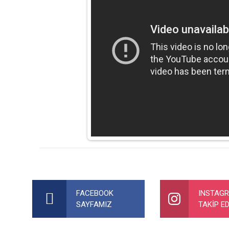
Bu ürünün fiyat bilgisi, resim, ürün açıklamalarında ve diğer ko
Görüş ve önerileriniz için teşekkür ederiz.
FACEBOOK
INSTAG
SAYFAMIZ
TAKİP ED
Ürün resmi kalitesiz, bozuk veya görüntülenemiyor.
Ürün açıklamasında eksik bilgiler bulunuyor.