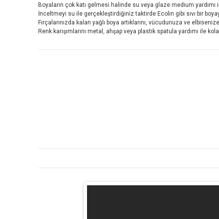
Boyaların çok katı gelmesi halinde su veya glaze medium yardımı ile
İnceltmeyi su ile gerçekleştirdiğiniz taktirde Ecolin gibi sıvı bir boyay
Fırçalarınızda kalan yağlı boya artıklarını, vücudunuza ve elbiseniz
Renk karışımlarını metal, ahşap veya plastik spatula yardımı ile kola