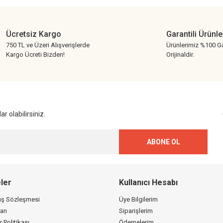
Ücretsiz Kargo
Garantili Ürünle
750 TL ve Üzeri Alışverişlerde
Ürünlerimiz %100 Ga
Kargo Ücreti Bizden!
Orijinaldir.
Gönder
r olabilirsiniz.
ABONE OL
ler
Kullanıcı Hesabı
tış Sözleşmesi
Üye Bilgilerim
arı
Siparişlerim
r Politikası
Ödemelerim