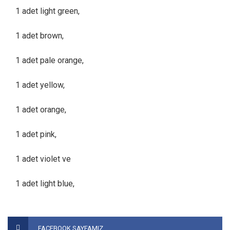
1 adet light green,
1 adet brown,
1 adet pale orange,
1 adet yellow,
1 adet orange,
1 adet pink,
1 adet violet ve
1 adet light blue,
Bu ürünün fiyat bilgisi, resim, ürün açıklamalarında ve diğer
konularda yetersiz gördüğünüz noktaları öneri formunu
Bu ürüne ilk yorumu siz yapın!
FACEBOOK SAYFAMIZ