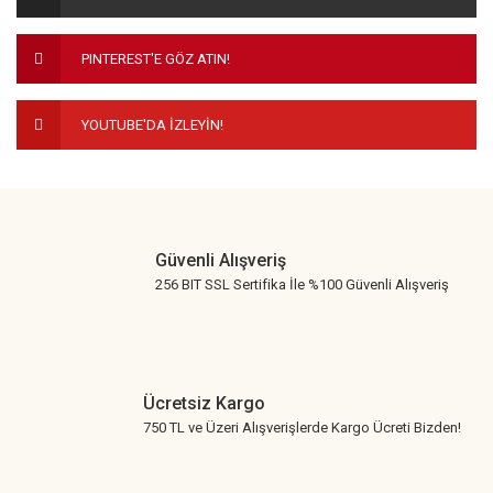
Ürün bilgilerinde hatalar bulunuyor.
Ürün fiyatı diğer sitelerden daha pahalı.
PINTEREST'E GÖZ ATIN!
Bu ürüne benzer farklı alternatifler olmalı.
YOUTUBE'DA İZLEYİN!
Gönder
Güvenli Alışveriş
256 BIT SSL Sertifika İle %100 Güvenli Alışveriş
Ücretsiz Kargo
750 TL ve Üzeri Alışverişlerde Kargo Ücreti Bizden!