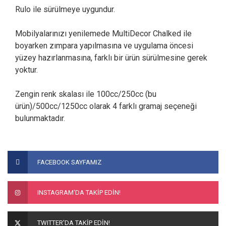
Rulo ile sürülmeye uygundur.
Mobilyalarınızı yenilemede MultiDecor Chalked ile
boyarken zımpara yapılmasına ve uygulama öncesi
yüzey hazırlanmasına, farklı bir ürün sürülmesine gerek
yoktur.
Zengin renk skalası ile 100cc/250cc (bu
ürün)/500cc/1250cc olarak 4 farklı gramaj seçeneği
bulunmaktadır.
Bu ürünün fiyat bilgisi, resim, ürün açıklamalarında ve diğer
konularda yetersiz gördüğünüz noktaları öneri formunu
Bu ürüne ilk yorumu siz yapın!
FACEBOOK SAYFAMIZ
kullanarak tarafımıza iletebilirsiniz.
Görüş ve önerileriniz için teşekkür ederiz.
Yorum Yaz
INSTAGRAM'DA TAKİP EDİN!
Ürün resmi kalitesiz, bozuk veya görüntülenemiyor.
Ürün açıklamasında eksik bilgiler bulunuyor.
TWITTER'DA TAKİP EDİN!