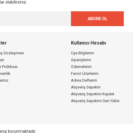
r olabilirsiniz.
ABONE OL
ler
Kullanıcı Hesabı
tış Sözleşmesi
Üye Bilgilerim
arı
Siparişlerim
r Politikası
Ödemelerim
üvenlik
Favori Ürünlerim
kamız
Adres Defterim
Alışveriş Sepetim
Alışveriş Sepetimi Kaydet
Alışveriş Sepetimi Geri Yükle
giniz korunmaktadır.