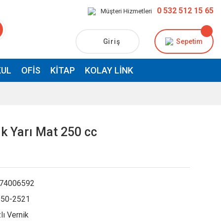
0 532 512 15 65
Müşteri Hizmetleri
Giriş
Sepetim
UL
OFIS
KITAP
KOLAY LINK
ik Yarı Mat 250 cc
74006592
50-2521
lı Vernik