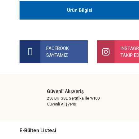
Ürün Bilgisi
Bu ürünün fiyat bilgisi, resim, ürün açıklamalarında ve diğer ko
Görüş ve önerileriniz için teşekkür ederiz.
FACEBOOK
INSTAG
SAYFAMIZ
TAKİP ED
Ürün resmi kalitesiz, bozuk veya görüntülenemiyor.
Ürün açıklamasında eksik bilgiler bulunuyor.
Ürün bilgilerinde hatalar bulunuyor.
Ürün fiyatı diğer sitelerden daha pahalı.
Güvenli Alışveriş
Bu ürüne benzer farklı alternatifler olmalı.
256 BIT SSL Sertifika İle %100
Güvenli Alışveriş
E-Bülten Listesi