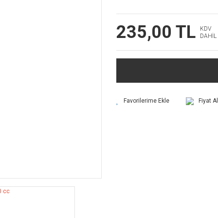
235,00 TL
KDV
DAHİL
Fiyat A