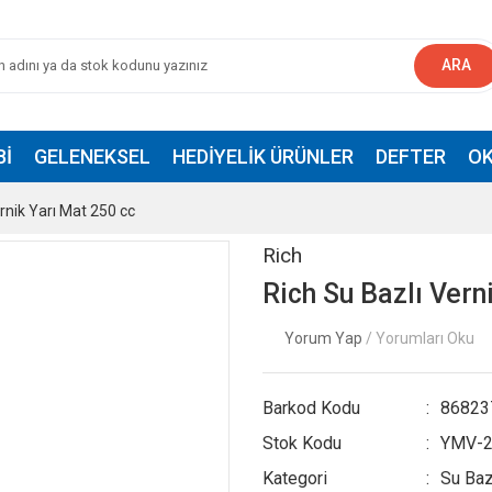
ARA
BI
GELENEKSEL
HEDIYELIK ÜRÜNLER
DEFTER
OK
rnik Yarı Mat 250 cc
Rich
Rich Su Bazlı Vern
Yorum Yap
/ Yorumları Oku
Barkod Kodu
86823
Stok Kodu
YMV-2
Kategori
Su Baz