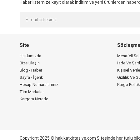
Haber listemize kayıt olarak indirim ve yeni ürünlerden haberda
Site
Sözleşme
Hakkımızda
Mesafeli Sa
Bize Ulaşın
İade Ve Şartl
Blog - Haber
Kişisel Verile
Sayfa - İçerik
Gizlilik Ve G
Hesap Numaralarımız
Kargo Politi
Tüm Markalar
Kargom Nerede
Copyright 2025 © hakikatkirtasiye.com Sitesinde her türlü bil