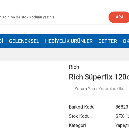
ARA
BI
GELENEKSEL
HEDIYELIK ÜRÜNLER
DEFTER
OK
Rich
Rich Süperfix 120
Yorum Yap
/ Yorumları Oku
Barkod Kodu
86823
Stok Kodu
SFX-1
Kategori
Yapıştı