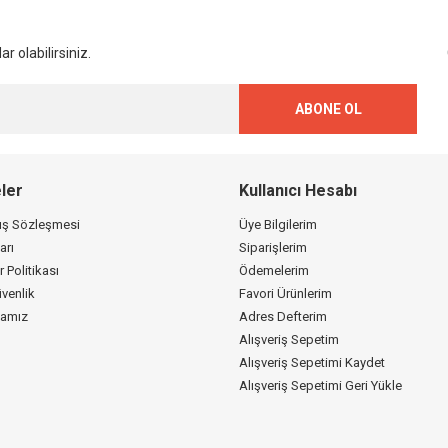
Gönder
r olabilirsiniz.
ABONE OL
ler
Kullanıcı Hesabı
tış Sözleşmesi
Üye Bilgilerim
arı
Siparişlerim
r Politikası
Ödemelerim
üvenlik
Favori Ürünlerim
kamız
Adres Defterim
Alışveriş Sepetim
Alışveriş Sepetimi Kaydet
Alışveriş Sepetimi Geri Yükle