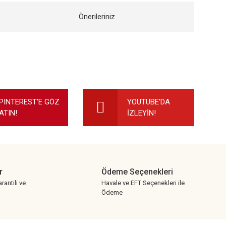
Önerileriniz
ilirsiniz.
PINTEREST'E GÖZ
YOUTUBE'DA
ATIN!
İZLEYİN!
r
Ödeme Seçenekleri
rantili ve
Havale ve EFT Seçenekleri ile
Ödeme