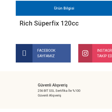
Ürün Bilgisi
Rich Süperfix 120cc
Bu ürünün fiyat bilgisi, resim, ürün açıklamalarında ve diğer ko
Görüş ve önerileriniz için teşekkür ederiz.
FACEBOOK
INSTAG
SAYFAMIZ
TAKİP ED
Ürün resmi kalitesiz, bozuk veya görüntülenemiyor.
Ürün açıklamasında eksik bilgiler bulunuyor.
Ürün bilgilerinde hatalar bulunuyor.
Ürün fiyatı diğer sitelerden daha pahalı.
Güvenli Alışveriş
Bu ürüne benzer farklı alternatifler olmalı.
256 BIT SSL Sertifika İle %100
Güvenli Alışveriş