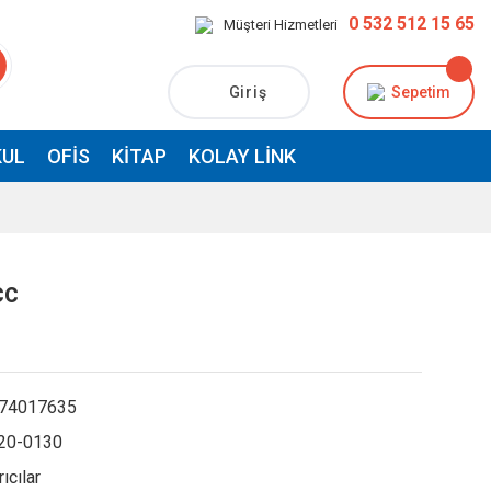
0 532 512 15 65
Müşteri Hizmetleri
Giriş
Sepetim
UL
OFIS
KITAP
KOLAY LINK
cc
74017635
20-0130
rıcılar