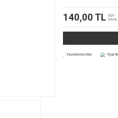
140,00 TL
KDV
DAHİL
Fiyat A