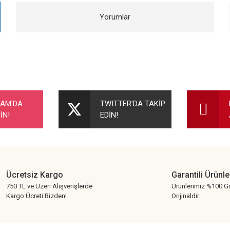
Yorumlar
nularda yetersiz gördüğünüz noktaları öneri formunu kullanarak tarafımıza ileteb
Bu ürüne ilk yorumu siz yapın!
RAM'DA
TWITTER'DA TAKİP
İN!
EDİN!
Yorum Yaz
Ücretsiz Kargo
Garantili Ürünle
750 TL ve Üzeri Alışverişlerde
Ürünlerimiz %100 Ga
Kargo Ücreti Bizden!
Orijinaldir.