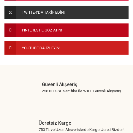
Ürün açıklamasında eksik bilgiler bulunuyor.
TWITTER'DA TAKİP EDİN!
Ürün bilgilerinde hatalar bulunuyor.
Ürün fiyatı diğer sitelerden daha pahalı.
PINTEREST'E GÖZ ATIN!
Bu ürüne benzer farklı alternatifler olmalı.
YOUTUBE'DA İZLEYİN!
Gönder
Güvenli Alışveriş
256 BIT SSL Sertifika İle %100 Güvenli Alışveriş
Ücretsiz Kargo
750 TL ve Üzeri Alışverişlerde Kargo Ücreti Bizden!