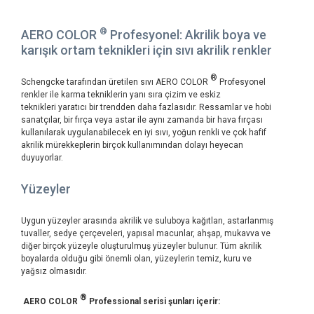
®
AERO COLOR
Profesyonel: Akrilik boya ve
karışık ortam teknikleri için sıvı akrilik renkler
®
Schengcke tarafından üretilen sıvı AERO COLOR
Profesyonel
renkler ile karma tekniklerin yanı sıra çizim ve eskiz
teknikleri yaratıcı bir trendden daha fazlasıdır. Ressamlar ve hobi
sanatçılar, bir fırça veya astar ile aynı zamanda bir hava fırçası
kullanılarak uygulanabilecek en iyi sıvı, yoğun renkli ve çok hafif
akrilik mürekkeplerin birçok kullanımından dolayı heyecan
duyuyorlar.
Yüzeyler
Uygun yüzeyler arasında akrilik ve suluboya kağıtları, astarlanmış
tuvaller, sedye çerçeveleri, yapısal macunlar, ahşap, mukavva ve
diğer birçok yüzeyle oluşturulmuş yüzeyler bulunur. Tüm akrilik
boyalarda olduğu gibi önemli olan, yüzeylerin temiz, kuru ve
yağsız olmasıdır.
®
AERO COLOR
Professional serisi şunları içerir: