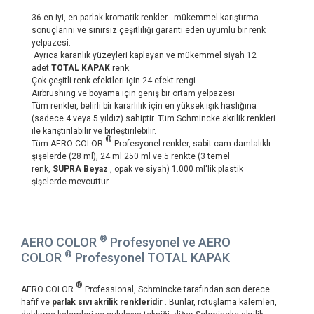
36 en iyi, en parlak kromatik renkler - mükemmel karıştırma
sonuçlarını ve sınırsız çeşitliliği garanti eden uyumlu bir renk
yelpazesi.
Ayrıca karanlık yüzeyleri kaplayan ve mükemmel siyah 12
adet
TOTAL KAPAK
renk.
Çok çeşitli renk efektleri için 24 efekt rengi.
Airbrushing ve boyama için geniş bir ortam yelpazesi
Tüm renkler, belirli bir kararlılık için en yüksek ışık haslığına
(sadece 4 veya 5 yıldız) sahiptir. Tüm Schmincke akrilik renkleri
ile karıştırılabilir ve birleştirilebilir.
®
Tüm AERO COLOR
Profesyonel renkler, sabit cam damlalıklı
şişelerde (28 ml), 24 ml 250 ml ve 5 renkte (3 temel
renk,
SUPRA Beyaz
, opak ve siyah) 1.000 ml'lik plastik
şişelerde mevcuttur.
®
AERO COLOR
Profesyonel ve AERO
®
COLOR
Profesyonel TOTAL KAPAK
®
AERO COLOR
Professional, Schmincke tarafından son derece
hafif ve
parlak sıvı akrilik renkleridir
. Bunlar, rötuşlama kalemleri,