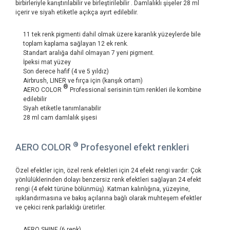
birbirleriyle karıştırılabilir ve birleştirilebilir . Damlalıklı şişeler 28 ml
içerir ve siyah etiketle açıkça ayırt edilebilir.
11 tek renk pigmenti dahil olmak üzere karanlık yüzeylerde bile
toplam kaplama sağlayan 12 ek renk.
Standart aralığa dahil olmayan 7 yeni pigment.
İpeksi mat yüzey
Son derece hafif (4 ve 5 yıldız)
Airbrush, LINER ve fırça için (karışık ortam)
®
AERO COLOR
Professional serisinin tüm renkleri ile kombine
edilebilir
Siyah etiketle tanımlanabilir
28 ml cam damlalık şişesi
®
AERO COLOR
Profesyonel efekt renkleri
Özel efektler için, özel renk efektleri için 24 efekt rengi vardır: Çok
yönlülüklerinden dolayı benzersiz renk efektleri sağlayan 24 efekt
rengi (4 efekt türüne bölünmüş). Katman kalınlığına, yüzeyine,
ışıklandırmasına ve bakış açılarına bağlı olarak muhteşem efektler
ve çekici renk parlaklığı üretirler.
AERO SHINE (6 renk)