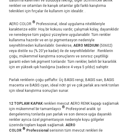
daldırma kalemleri ve suluboya tekniği, diğer Schmincke akrilik
renkleri ve ortamları ile karışık ortamlar gibi farklı karıştırma
teknikleri için fırçalar ile kullanım için idealdir. .
®
AERO COLOR
Professional, ideal uygulama nitelikleriyle
karakterize edilir: Hoş bir kokusu vardır, çalışmak kolay, dayanıklıdır
ve neredeyse tüm yağsız yüzeylere uygulanabilir. Tüm renkler
kullanıma hazırdır ve en iyi pigmentasyon nedeniyle
seyreltilmeden kullanılabilir. Gerekirse,
AERO MEDIUM
(50602)
veya distile su (% 20'ye kadar) ile de seyreltilebilirler . Renklerin
çoğu, mükemmel karıştırma sonuçlarını ve sınırsız çeşitliliği
garanti eden tek pigment tonlarıdır. Tüm renkler, belirli bir kararlılık
için en yüksek ışık haslığına (sadece 4 veya 5 yıldız) sahiptir.
Parlak renklerin çoğu şeffaftır. Üç BASIS rengi, BASIS sarı, BASIS
macenta ve BASIS cyan, ideal nötr gri ve çok parlak ara renk tonları
için ideal karıştırma sonuçları sunar.
12 TOPLAM KAPAK
renkleri mevcut AERO RENK kapağı sağlamak
®
için mükemmel bir tamamlayıcı
Profesyonel aralık: iyi
dengelenmiş tonlarda yarı parlak ve son derece ışığa dayanıklı
renkler ayrıca özel pigmentasyon nedeniyle koyu gölgeler
üzerinde toplam kapak sağlamak.
AERO
®
COLOR
Professional
serisinin tüm mevcut renkleri ile