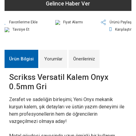
Gelince Haber Ver
Fiyat Alarmı
Ürünü Paylaş
Tavsiye Et
Karşılaştır
Ürün Bilgisi
Yorumlar
Önerileriniz
Scrikss Versatil Kalem Onyx
0.5mm Gri
Zerafet ve sadeliğin birleşimi; Yeni Onyx mekanik
kurşun kalem, şık detayları ve üstün yazım deneyimi ile
hem profesyonellerin hem de öğrencilerin
vazgeçilmezi olmaya aday!
Metal gövdesi sayesinde uzun ömürlü bir kullanım