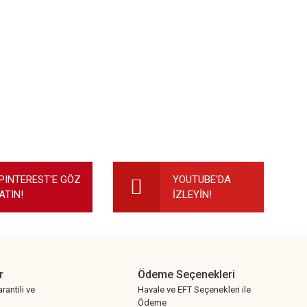
ilirsiniz.
PINTEREST'E GÖZ
YOUTUBE'DA
ATIN!
İZLEYİN!
r
Ödeme Seçenekleri
rantili ve
Havale ve EFT Seçenekleri ile
Ödeme