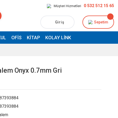
0 532 512 15 65
Müşteri Hizmetleri
Giriş
Sepetim
UL
OFIS
KITAP
KOLAY LINK
Kalem Onyx 0.7mm Gri
87393884
87393884
alem