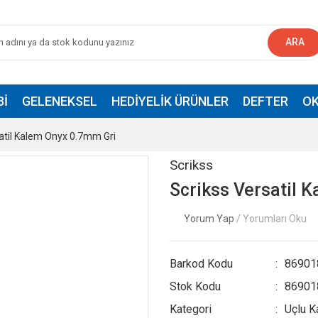
ARA
BI
GELENEKSEL
HEDIYELIK ÜRÜNLER
DEFTER
OK
atil Kalem Onyx 0.7mm Gri
Scrikss
Scrikss Versatil 
Yorum Yap
/ Yorumları Oku
Barkod Kodu
86901
Stok Kodu
86901
Kategori
Uçlu K