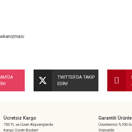
 mekanizması
nularda yetersiz gördüğünüz noktaları öneri formunu kullanarak tarafımıza ileteb
Bu ürüne ilk yorumu siz yapın!
RAM'DA
TWITTER'DA TAKİP
İN!
EDİN!
Yorum Yaz
Ücretsiz Kargo
Garantili Ürünle
750 TL ve Üzeri Alışverişlerde
Ürünlerimiz %100 Ga
Kargo Ücreti Bizden!
Orijinaldir.