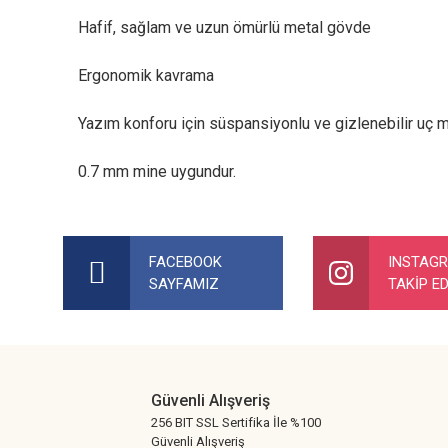
Hafif, sağlam ve uzun ömürlü metal gövde
Ergonomik kavrama
Yazım konforu için süspansiyonlu ve gizlenebilir uç
0.7 mm mine uygundur.
Bu ürünün fiyat bilgisi, resim, ürün açıklamalarında ve diğer ko
Görüş ve önerileriniz için teşekkür ederiz.
FACEBOOK
INSTAG
SAYFAMIZ
TAKİP ED
Ürün resmi kalitesiz, bozuk veya görüntülenemiyor.
Ürün açıklamasında eksik bilgiler bulunuyor.
Ürün bilgilerinde hatalar bulunuyor.
Ürün fiyatı diğer sitelerden daha pahalı.
Güvenli Alışveriş
Bu ürüne benzer farklı alternatifler olmalı.
256 BIT SSL Sertifika İle %100
Güvenli Alışveriş