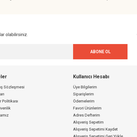
Gönder
r olabilirsiniz.
ABONE OL
ler
Kullanıcı Hesabı
tış Sözleşmesi
Üye Bilgilerim
arı
Siparişlerim
r Politikası
Ödemelerim
üvenlik
Favori Ürünlerim
kamız
Adres Defterim
Alışveriş Sepetim
Alışveriş Sepetimi Kaydet
Alışveriş Sepetimi Geri Yükle