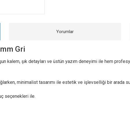
Yorumlar
.7mm Gri
rşun kalem, şık detayları ve üstün yazım deneyimi ile hem profe
rken, minimalist tasarımı ile estetik ve işlevselliği bir arada s
ç seçenekleri ile.