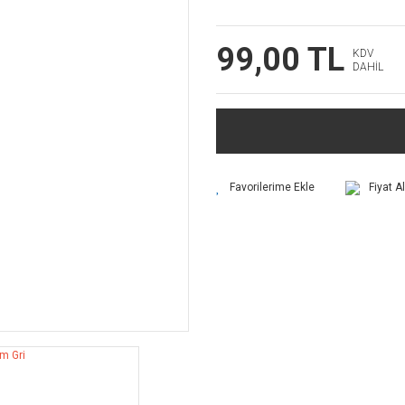
99,00 TL
KDV
DAHİL
Fiyat A