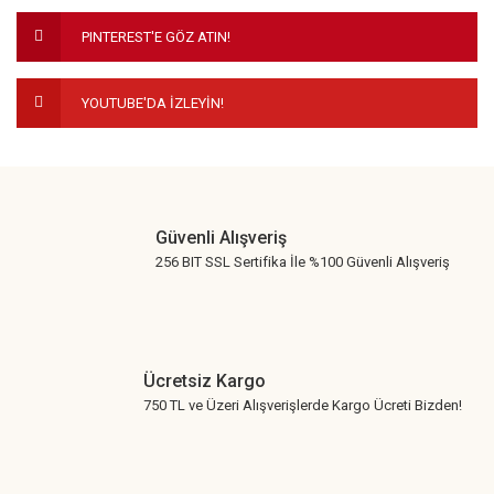
Ürün fiyatı diğer sitelerden daha pahalı.
PINTEREST'E GÖZ ATIN!
Bu ürüne benzer farklı alternatifler olmalı.
YOUTUBE'DA İZLEYİN!
Gönder
Güvenli Alışveriş
256 BIT SSL Sertifika İle %100 Güvenli Alışveriş
Ücretsiz Kargo
750 TL ve Üzeri Alışverişlerde Kargo Ücreti Bizden!