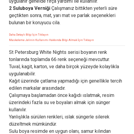
uygulanır genelde fırça yardımı ile kullanılır.
2 Suluboya Verniği
Çalışmanız bittikten yeterli süre
geçtikten sonra, mat, yarı mat ve parlak seçenekleri
bulunan bir koruyucu cila.
Daha Detaylı Bilgi İçin Tıklayın
Maskeleme Jelinin Kullanımı Hakkında Bilgi Almak İçin Tıklayın
St Petersburg White Nights serisi boyanın renk
tonlarında toplamda 66 renk seçeneği mevcuttur.
Tuval, kagit, karton, ve daha birçok yüzeyde kolaylikla
uygulanabilir.
Kağıt üzerinde çatlama yapmadığı için genellikle tercih
edilen markalar arasındadır.
Çalışmaya başlamadan önce kağıdı ıslatmak, resim
üzerindeki fazla su ve boyaları almak için sünger
kullanılır.
Yanlışlıkla sürülen renkleri, ıslak süngerle silerek
düzeltmek mümkündür.
Sulu boya resimde en uygun olanı, samur kılından