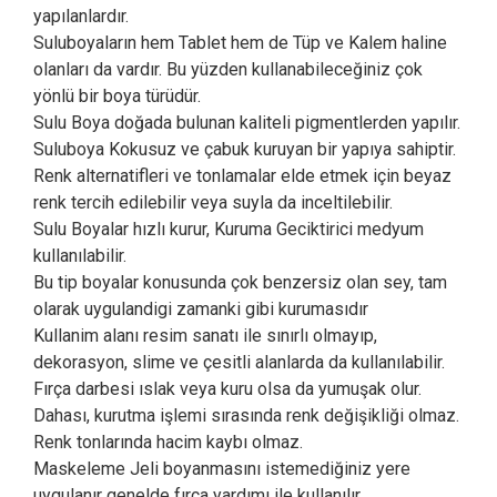
yapılanlardır.
Suluboyaların hem Tablet hem de Tüp ve Kalem haline
olanları da vardır. Bu yüzden kullanabileceğiniz çok
yönlü bir boya türüdür.
Sulu Boya doğada bulunan kaliteli pigmentlerden yapılır.
Suluboya Kokusuz ve çabuk kuruyan bir yapıya sahiptir.
Renk alternatifleri ve tonlamalar elde etmek için beyaz
renk tercih edilebilir veya suyla da inceltilebilir.
Sulu Boyalar hızlı kurur, Kuruma Geciktirici medyum
kullanılabilir.
Bu tip boyalar konusunda çok benzersiz olan sey, tam
olarak uygulandigi zamanki gibi kurumasıdır
Kullanim alanı resim sanatı ile sınırlı olmayıp,
dekorasyon, slime ve çesitli alanlarda da kullanılabilir.
Fırça darbesi ıslak veya kuru olsa da yumuşak olur.
Dahası, kurutma işlemi sırasında renk değişikliği olmaz.
Renk tonlarında hacim kaybı olmaz.
Maskeleme Jeli boyanmasını istemediğiniz yere
uygulanır genelde fırça yardımı ile kullanılır.