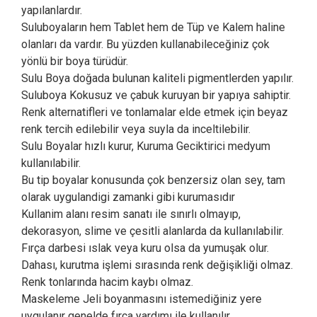
yapılanlardır.
Suluboyaların hem Tablet hem de Tüp ve Kalem haline
olanları da vardır. Bu yüzden kullanabileceğiniz çok
yönlü bir boya türüdür.
Sulu Boya doğada bulunan kaliteli pigmentlerden yapılır.
Suluboya Kokusuz ve çabuk kuruyan bir yapıya sahiptir.
Renk alternatifleri ve tonlamalar elde etmek için beyaz
renk tercih edilebilir veya suyla da inceltilebilir.
Sulu Boyalar hızlı kurur, Kuruma Geciktirici medyum
kullanılabilir.
Bu tip boyalar konusunda çok benzersiz olan sey, tam
olarak uygulandigi zamanki gibi kurumasıdır
Kullanim alanı resim sanatı ile sınırlı olmayıp,
dekorasyon, slime ve çesitli alanlarda da kullanılabilir.
Fırça darbesi ıslak veya kuru olsa da yumuşak olur.
Dahası, kurutma işlemi sırasında renk değişikliği olmaz.
Renk tonlarında hacim kaybı olmaz.
Maskeleme Jeli boyanmasını istemediğiniz yere
uygulanır genelde fırça yardımı ile kullanılır.