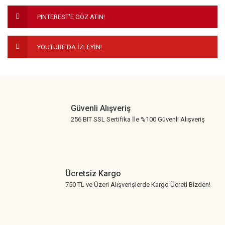
Ürün fiyatı diğer sitelerden daha pahalı.
PINTEREST'E GÖZ ATIN!
Bu ürüne benzer farklı alternatifler olmalı.
YOUTUBE'DA İZLEYİN!
Gönder
Güvenli Alışveriş
256 BIT SSL Sertifika İle %100 Güvenli Alışveriş
Ücretsiz Kargo
750 TL ve Üzeri Alışverişlerde Kargo Ücreti Bizden!