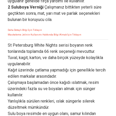
uygulanır genelde fırça yardımı ile kullanılır.
2 Suluboya Verniği
Çalışmanız bittikten yeterli süre
geçtikten sonra, mat, yarı mat ve parlak seçenekleri
bulunan bir koruyucu cila.
Daha Detaylı Bilgi İçin Tıklayın
Maskeleme Jelinin Kullanımı Hakkında Bilgi Almak İçin Tıklayın
St Petersburg White Nights serisi boyanın renk
tonlarında toplamda 66 renk seçeneği mevcuttur.
Tuval, kagit, karton, ve daha birçok yüzeyde kolaylikla
uygulanabilir.
Kağıt üzerinde çatlama yapmadığı için genellikle tercih
edilen markalar arasındadır.
Çalışmaya başlamadan önce kağıdı ıslatmak, resim
üzerindeki fazla su ve boyaları almak için sünger
kullanılır.
Yanlışlıkla sürülen renkleri, ıslak süngerle silerek
düzeltmek mümkündür.
Sulu boya resimde en uygun olanı, samur kılından