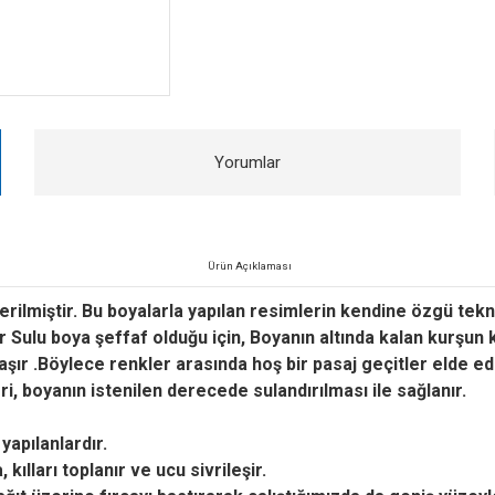
Yorumlar
Ürün Açıklaması
d verilmiştir. Bu boyalarla yapılan resimlerin kendine özgü tekni
ır Sulu boya şeffaf olduğu için, Boyanın altında kalan kurşun 
şır .Böylece renkler arasında hoş bir pasaj geçitler elde edil
i, boyanın istenilen derecede sulandırılması ile sağlanır.
yapılanlardır.
 kılları toplanır ve ucu sivrileşir.