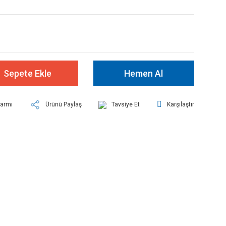
Sepete Ekle
Hemen Al
larmı
Ürünü Paylaş
Tavsiye Et
Karşılaştır