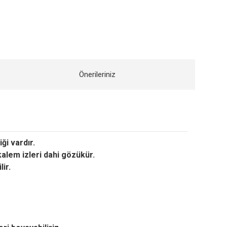
Önerileriniz
ği vardır.
kalem izleri dahi gözükür.
ir.