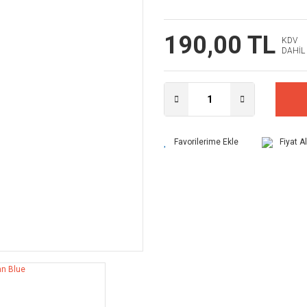
190,00 TL
KDV
DAHİL
Fiyat A