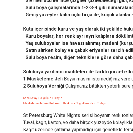
Sivrilen ucu ile ince çizgiler çizilebileceği gibi, 
Sulu boya çalışmalarında 1-2-3-4 gibi numaralandır
Geniş yüzeyler kalın uçlu fırça ile, küçük alanlar 
Kutu içerisinde kuru ve yaş olarak iki şekilde bul
Kuru boyalar, her renk ayrı ayrı kalıplara dökülm
Yaş suluboyalar ise havası alınmış madeni (kurşun)
Satın alırken kolay ve çabuk eriyenler tercih edilm
Sulu boya resim, diğer tekniklere göre daha çabu
Suluboya yardımcı maddeleri ile farklı görsel etki
1 Maskeleme Jeli
Boyanmasını istemediğiniz yere uyg
2 Suluboya Verniği
Çalışmanız bittikten yeterli süre 
Daha Detaylı Bilgi İçin Tıklayın
Maskeleme Jelinin Kullanımı Hakkında Bilgi Almak İçin Tıklayın
St Petersburg White Nights serisi boyanın renk tonl
Tuval, kagit, karton, ve daha birçok yüzeyde kolaylikla 
Kağıt üzerinde çatlama yapmadığı için genellikle terci