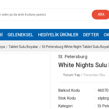
ARA
BI
GELENEKSEL
HEDIYELIK ÜRÜNLER
DEFTER
OK
oya
Tablet Sulu Boyalar
St Petersburg White Night Tablet Sulu Boyal
St. Petersburg
White Nights Sulu
Yorum Yap
/ Yorumları Oku
Barkod Kodu
46070
Stok Kodu
stpbr
Kategori
St Pet