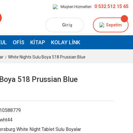
0 532 512 15 65
Müşteri Hizmetleri
Giriş
Sepetim
UL
OFIS
KITAP
KOLAY LINK
ar
White Nights Sulu Boya 518 Prussian Blue
 Boya 518 Prussian Blue
10588779
gwht44
ersburg White Night Tablet Sulu Boyalar