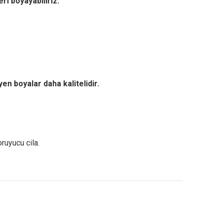
eri boyayabiliriz.
yen boyalar daha kalitelidir.
ruyucu cila.