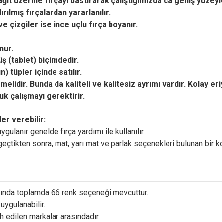
kağıt üzerine fırçayı bastırarak çalıştığımızda da geniş yüzeyl
ılmış fırçalardan yararlanılır.
ve çizgiler ise ince uçlu fırça boyanır.
unur.
üş (tablet) biçimdedir.
 tüpler içinde satılır.
elidir. Bunda da kaliteli ve kalitesiz ayrımı vardır. Kolay eri
k çalışmayı gerektirir.
ler verebilir:
ulanır genelde fırça yardımı ile kullanılır.
geçtikten sonra, mat, yarı mat ve parlak seçenekleri bulunan bir ko
arında toplamda 66 renk seçeneği mevcuttur.
uygulanabilir.
h edilen markalar arasındadır.