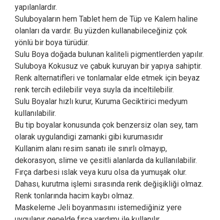
yapılanlardır.
Suluboyaların hem Tablet hem de Tüp ve Kalem haline
olanları da vardır. Bu yüzden kullanabileceğiniz çok
yönlü bir boya türüdür.
Sulu Boya doğada bulunan kaliteli pigmentlerden yapılır.
Suluboya Kokusuz ve çabuk kuruyan bir yapıya sahiptir.
Renk alternatifleri ve tonlamalar elde etmek için beyaz
renk tercih edilebilir veya suyla da inceltilebilir.
Sulu Boyalar hızlı kurur, Kuruma Geciktirici medyum
kullanılabilir.
Bu tip boyalar konusunda çok benzersiz olan sey, tam
olarak uygulandigi zamanki gibi kurumasıdır
Kullanim alanı resim sanatı ile sınırlı olmayıp,
dekorasyon, slime ve çesitli alanlarda da kullanılabilir.
Fırça darbesi ıslak veya kuru olsa da yumuşak olur.
Dahası, kurutma işlemi sırasında renk değişikliği olmaz.
Renk tonlarında hacim kaybı olmaz.
Maskeleme Jeli boyanmasını istemediğiniz yere
uygulanır genelde fırça yardımı ile kullanılır.