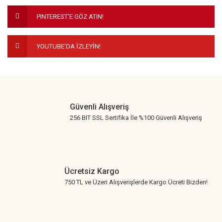
Ürün fiyatı diğer sitelerden daha pahalı.
PINTEREST'E GÖZ ATIN!
Bu ürüne benzer farklı alternatifler olmalı.
YOUTUBE'DA İZLEYİN!
Gönder
Güvenli Alışveriş
256 BIT SSL Sertifika İle %100 Güvenli Alışveriş
Ücretsiz Kargo
750 TL ve Üzeri Alışverişlerde Kargo Ücreti Bizden!