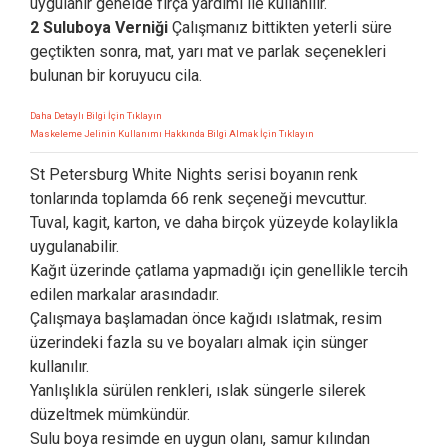
uygulanır genelde fırça yardımı ile kullanılır.
2 Suluboya Verniği
Çalışmanız bittikten yeterli süre
geçtikten sonra, mat, yarı mat ve parlak seçenekleri
bulunan bir koruyucu cila.
Daha Detaylı Bilgi İçin Tıklayın
Maskeleme Jelinin Kullanımı Hakkında Bilgi Almak İçin Tıklayın
St Petersburg White Nights serisi boyanın renk
tonlarında toplamda 66 renk seçeneği mevcuttur.
Tuval, kagit, karton, ve daha birçok yüzeyde kolaylikla
uygulanabilir.
Kağıt üzerinde çatlama yapmadığı için genellikle tercih
edilen markalar arasındadır.
Çalışmaya başlamadan önce kağıdı ıslatmak, resim
üzerindeki fazla su ve boyaları almak için sünger
kullanılır.
Yanlışlıkla sürülen renkleri, ıslak süngerle silerek
düzeltmek mümkündür.
Sulu boya resimde en uygun olanı, samur kılından